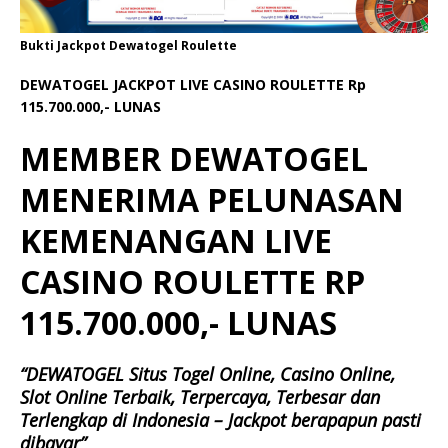
Bukti Jackpot Dewatogel Roulette
DEWATOGEL JACKPOT LIVE CASINO ROULETTE Rp
115.700.000,- LUNAS
MEMBER DEWATOGEL
MENERIMA PELUNASAN
KEMENANGAN LIVE
CASINO ROULETTE RP
115.700.000,- LUNAS
“DEWATOGEL Situs Togel Online, Casino Online,
Slot Online Terbaik, Terpercaya, Terbesar dan
Terlengkap di Indonesia – Jackpot berapapun pasti
dibayar”