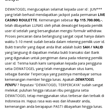
DEWATOGEL mengucapkan selamat kepada user id : JUN***
yang telah berhasil mendapatkan jackpot pada permainan
LIVE
CASINO ROULETTE
. Kemenangan sebesar
Rp 115.700.000,-.
telah dibayarkan LUNAS oleh pihak dewatogel kepada pemilik
user id setelah yang bersangkutan mengisi formulir withdraw.
Proses pencairan dana berlangsung sangat cepat hanya dalam
waktu 5-10 menit sudah berada dalam rekening pemilik user id.
Bukti transfer yang dapat anda lihat adalah bukti
SAH / VALID
yang langsung di dapatkan melalui bukti transaksi dari Bank
yang digunakan untuk pengiriman dana pada rekening pemilik
user id. Terima kasih kami sampaikan kepada para pengguna
setia DEWATOGEL yang telah menggunakan situs kami,
sebagai Bandar Terpercaya yang pastinya membayar semua
kemenangan member hingga lunas. Apakah
DEWATOGEL
PENIPU
? Reputasi “DEWATOGEL TERPERCAYA” sudah sangat
melekat. puluhan hingga ratusan ribu pengguna setia
DEWATOGEL tetap menggunakan situs terbesar dan terbaik di
Indonesia ini. Hapus rasa was-was dan khawatir anda,
kemenangan anda berapapun PASTI dibayarkan hingga lunas.