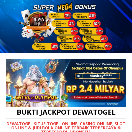
BUKTI JACKPOT DEWATOGEL
DEWATOGEL SITUS TOGEL ONLINE, CASINO ONLINE, SLOT
ONLINE & JUDI BOLA ONLINE TERBAIK TERPERCAYA &
TERBESAR DI INDONESIA