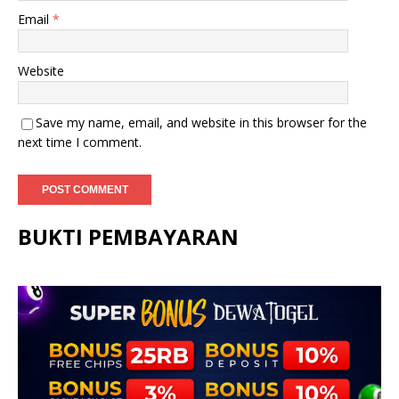
Email
*
Website
Save my name, email, and website in this browser for the
next time I comment.
BUKTI PEMBAYARAN