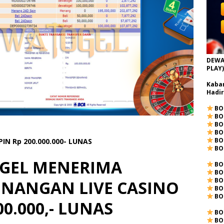
DEWA
PLAY)
Kaba
Hadi
BON
BO
BO
BO
BO
IN Rp 200.000.000- LUNAS
BO
GEL MENERIMA
BO
BO
BO
NANGAN LIVE CASINO
BO
BO
00.000,- LUNAS
BO
BO