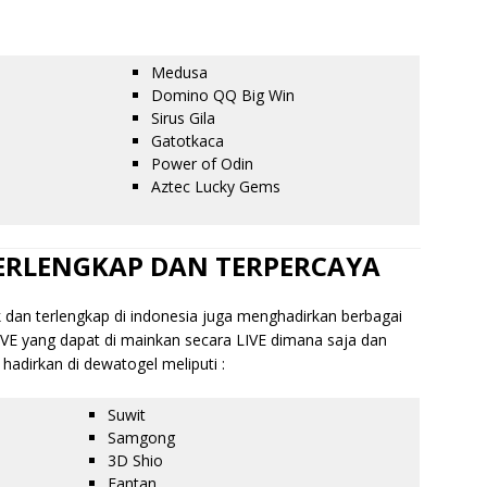
Medusa
Domino QQ Big Win
Sirus Gila
Gatotkaca
Power of Odin
Aztec Lucky Gems
TERLENGKAP DAN TERPERCAYA
k dan terlengkap di indonesia juga menghadirkan berbagai
VE yang dapat di mainkan secara LIVE dimana saja dan
hadirkan di dewatogel meliputi :
Suwit
Samgong
3D Shio
Fantan