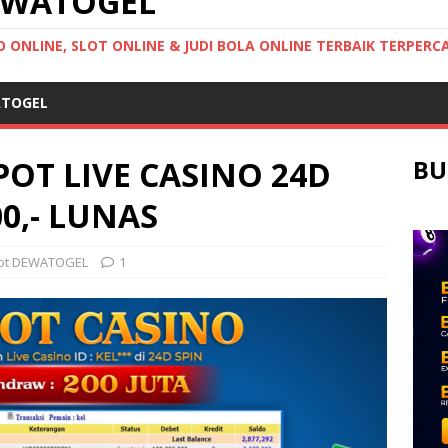
EWATOGEL
 ONLINE, SLOT ONLINE & JUDI BOLA ONLINE TERBAIK TERPERCA
ATOGEL
OT LIVE CASINO 24D
BU
00,- LUNAS
pot DEWATOGEL
1