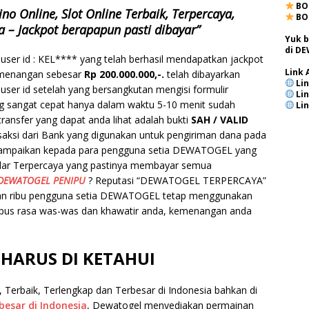
BO
no Online, Slot Online Terbaik, Terpercaya,
BO
a – Jackpot berapapun pasti dibayar”
Yuk b
di D
er id : KEL**** yang telah berhasil mendapatkan jackpot
Link 
emenangan sebesar
Rp 200.000.000,-.
telah dibayarkan
Lin
ser id setelah yang bersangkutan mengisi formulir
Lin
ng sangat cepat hanya dalam waktu 5-10 menit sudah
Lin
transfer yang dapat anda lihat adalah bukti
SAH / VALID
nsaksi dari Bank yang digunakan untuk pengiriman dana pada
mi sampaikan kepada para pengguna setia DEWATOGEL yang
ndar Terpercaya yang pastinya membayar semua
DEWATOGEL PENIPU
? Reputasi “DEWATOGEL TERPERCAYA”
usan ribu pengguna setia DEWATOGEL tetap menggunakan
. Hapus rasa was-was dan khawatir anda, kemenangan anda
HARUS DI KETAHUI
, Terbaik, Terlengkap dan Terbesar di Indonesia bahkan di
rbesar di Indonesia
, Dewatogel menyediakan permainan