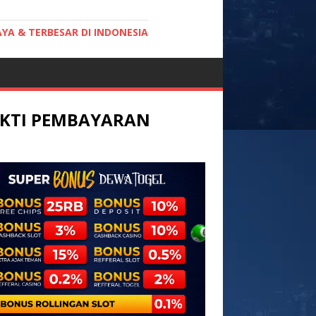
YA & TERBESAR DI INDONESIA
KTI PEMBAYARAN