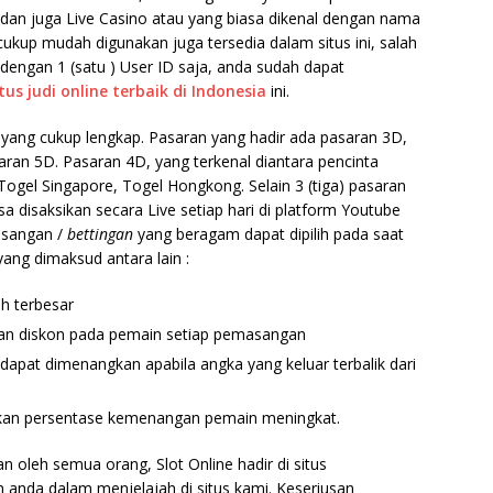
k dan juga Live Casino atau yang biasa dikenal dengan nama
g cukup mudah digunakan juga tersedia dalam situs ini, salah
dengan 1 (satu ) User ID saja, anda sudah dapat
itus judi online terbaik di Indonesia
ini.
ang cukup lengkap. Pasaran yang hadir ada pasaran 3D,
ran 5D. Pasaran 4D, yang terkenal diantara pencinta
gel Singapore, Togel Hongkong. Selain 3 (tiga) pasaran
a disaksikan secara Live setiap hari di platform Youtube
pasangan /
bettingan
yang beragam dapat dipilih pada saat
ng dimaksud antara lain :
ah terbesar
an diskon pada pemain setiap pemasangan
 dapat dimenangkan apabila angka yang keluar terbalik dari
nkan persentase kemenangan pemain meningkat.
 oleh semua orang, Slot Online hadir di situs
nda dalam menjelajah di situs kami. Keseriusan