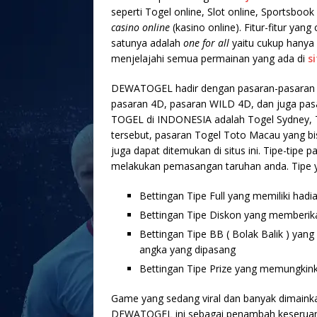
seperti Togel online, Slot online, Sportsboo
casino online
(kasino online). Fitur-fitur yan
satunya adalah
one for all
yaitu cukup hanya 
menjelajahi semua permainan yang ada di
s
DEWATOGEL hadir dengan pasaran-pasaran y
pasaran 4D, pasaran WILD 4D, dan juga pasa
TOGEL di INDONESIA adalah Togel Sydney, To
tersebut, pasaran Togel Toto Macau yang bis
juga dapat ditemukan di situs ini. Tipe-tipe 
melakukan pemasangan taruhan anda. Tipe ya
Bettingan Tipe Full yang memiliki hadi
Bettingan Tipe Diskon yang memberik
Bettingan Tipe BB ( Bolak Balik ) yang
angka yang dipasang
Bettingan Tipe Prize yang memungki
Game yang sedang viral dan banyak dimainkan
DEWATOGEL ini sebagai penambah keseruan a