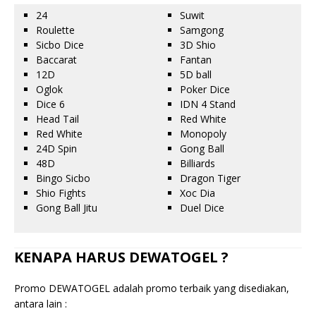
24
Suwit
Roulette
Samgong
Sicbo Dice
3D Shio
Baccarat
Fantan
12D
5D ball
Oglok
Poker Dice
Dice 6
IDN 4 Stand
Head Tail
Red White
Red White
Monopoly
24D Spin
Gong Ball
48D
Billiards
Bingo Sicbo
Dragon Tiger
Shio Fights
Xoc Dia
Gong Ball Jitu
Duel Dice
KENAPA HARUS DEWATOGEL ?
Promo DEWATOGEL adalah promo terbaik yang disediakan,
antara lain :