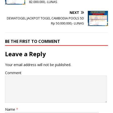
82.000.000,- LUNAS
NEXT
DEWATOGEL JACKPOT TOGEL CAMBODIA POOLS 5D
Rp 50.000.000,- LUNAS
BE THE FIRST TO COMMENT
Leave a Reply
Your email address will not be published.
Comment
Name
*