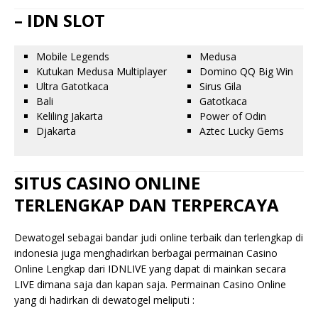
– IDN SLOT
Mobile Legends
Medusa
Kutukan Medusa Multiplayer
Domino QQ Big Win
Ultra Gatotkaca
Sirus Gila
Bali
Gatotkaca
Keliling Jakarta
Power of Odin
Djakarta
Aztec Lucky Gems
SITUS CASINO ONLINE
TERLENGKAP DAN TERPERCAYA
Dewatogel sebagai bandar judi online terbaik dan terlengkap di
indonesia juga menghadirkan berbagai permainan Casino
Online Lengkap dari IDNLIVE yang dapat di mainkan secara
LIVE dimana saja dan kapan saja. Permainan Casino Online
yang di hadirkan di dewatogel meliputi :