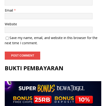
Email
*
Website
Save my name, email, and website in this browser for the
next time I comment.
BUKTI PEMBAYARAN