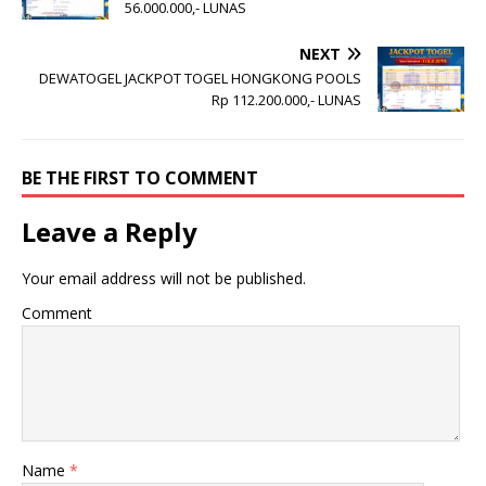
56.000.000,- LUNAS
NEXT
DEWATOGEL JACKPOT TOGEL HONGKONG POOLS
Rp 112.200.000,- LUNAS
BE THE FIRST TO COMMENT
Leave a Reply
Your email address will not be published.
Comment
Name
*