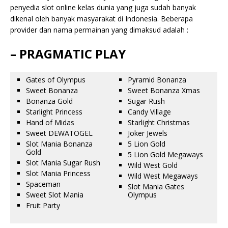
penyedia slot online kelas dunia yang juga sudah banyak
dikenal oleh banyak masyarakat di Indonesia. Beberapa
provider dan nama permainan yang dimaksud adalah :
– PRAGMATIC PLAY
Gates of Olympus
Pyramid Bonanza
Sweet Bonanza
Sweet Bonanza Xmas
Bonanza Gold
Sugar Rush
Starlight Princess
Candy Village
Hand of Midas
Starlight Christmas
Sweet DEWATOGEL
Joker Jewels
Slot Mania Bonanza
5 Lion Gold
Gold
5 Lion Gold Megaways
Slot Mania Sugar Rush
Wild West Gold
Slot Mania Princess
Wild West Megaways
Spaceman
Slot Mania Gates
Sweet Slot Mania
Olympus
Fruit Party