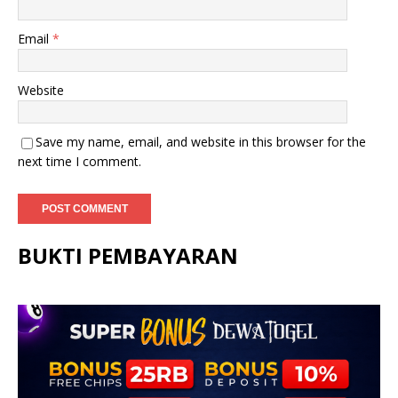
Email
*
Website
Save my name, email, and website in this browser for the
next time I comment.
BUKTI PEMBAYARAN