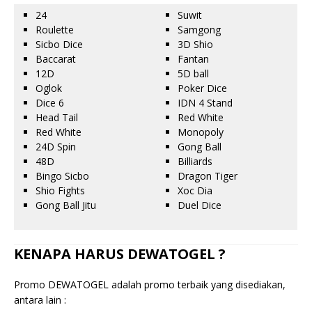
24
Suwit
Roulette
Samgong
Sicbo Dice
3D Shio
Baccarat
Fantan
12D
5D ball
Oglok
Poker Dice
Dice 6
IDN 4 Stand
Head Tail
Red White
Red White
Monopoly
24D Spin
Gong Ball
48D
Billiards
Bingo Sicbo
Dragon Tiger
Shio Fights
Xoc Dia
Gong Ball Jitu
Duel Dice
KENAPA HARUS DEWATOGEL ?
Promo DEWATOGEL adalah promo terbaik yang disediakan,
antara lain :