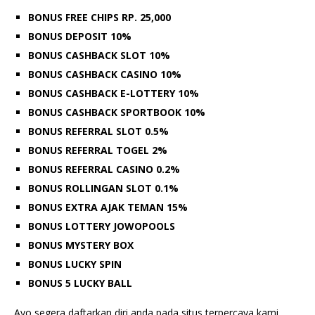
BONUS FREE CHIPS RP. 25,000
BONUS DEPOSIT 10%
BONUS CASHBACK SLOT 10%
BONUS CASHBACK CASINO 10%
BONUS CASHBACK E-LOTTERY 10%
BONUS CASHBACK SPORTBOOK 10%
BONUS REFERRAL SLOT 0.5%
BONUS REFERRAL TOGEL 2%
BONUS REFERRAL CASINO 0.2%
BONUS ROLLINGAN SLOT 0.1%
BONUS EXTRA AJAK TEMAN 15%
BONUS LOTTERY JOWOPOOLS
BONUS MYSTERY BOX
BONUS LUCKY SPIN
BONUS 5 LUCKY BALL
Ayo segera daftarkan diri anda pada situs terpercaya kami