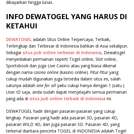
dibayarkan hingga lunas.
INFO DEWATOGEL YANG HARUS DI
KETAHUI
DEWATOGEL
adalah Situs Online Terpercaya, Terbaik,
Terlengkap dan Terbesar di Indonesia bahkan di Asia sekalipun.
Sebagai
situs judi online terbesar di Indonesia
, Dewatogel
menyediakan permainan seperti Togel online, Slot online,
Sportsbook dan juga Live Casino atau yang biasa dikenal
dengan nama
casino online
(kasino online). Fitur-fitur yang
cukup mudah digunakan juga tersedia dalam situs ini, salah
satunya adalah
one for all
yaitu cukup hanya dengan 1 (satu )
User ID saja, anda sudah dapat menjelajahi semua permainan
yang ada di
situs judi online terbaik di Indonesia
ini.
DEWATOGEL hadir dengan pasaran-pasaran yang cukup
lengkap. Pasaran yang hadir ada pasaran 3D, pasaran 4D,
pasaran WILD 4D, dan juga pasaran 5D. Pasaran 4D, yang
terkenal diantara pencinta TOGEL di INDONESIA adalah Togel