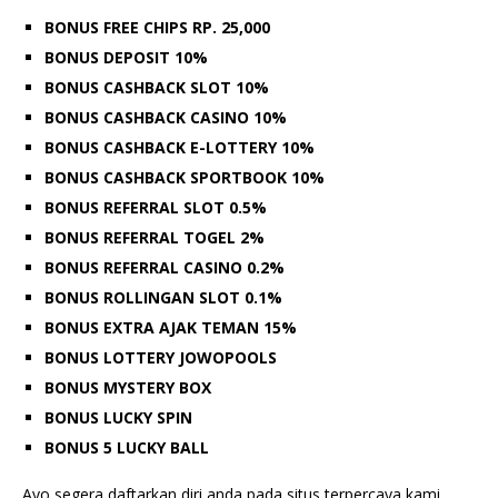
BONUS FREE CHIPS RP. 25,000
BONUS DEPOSIT 10%
BONUS CASHBACK SLOT 10%
BONUS CASHBACK CASINO 10%
BONUS CASHBACK E-LOTTERY 10%
BONUS CASHBACK SPORTBOOK 10%
BONUS REFERRAL SLOT 0.5%
BONUS REFERRAL TOGEL 2%
BONUS REFERRAL CASINO 0.2%
BONUS ROLLINGAN SLOT 0.1%
BONUS EXTRA AJAK TEMAN 15%
BONUS LOTTERY JOWOPOOLS
BONUS MYSTERY BOX
BONUS LUCKY SPIN
BONUS 5 LUCKY BALL
Ayo segera daftarkan diri anda pada situs terpercaya kami