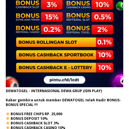
DEWATOGEL - INTERNASIONAL DEWA GRUP (IDN PLAY)
Kabar gembira untuk member DEWATOGEL telah Hadir
BONUS-
BONUS SPECIAL
!!!
BONUS FREE CHIPS RP. 25,000
BONUS DEPOSIT 10%
BONUS CASHBACK SLOT 3%
BONUS CASHBACK CASINO 10%