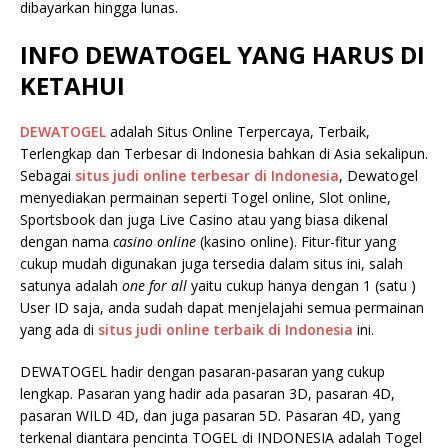
dibayarkan hingga lunas.
INFO DEWATOGEL YANG HARUS DI
KETAHUI
DEWATOGEL
adalah Situs Online Terpercaya, Terbaik,
Terlengkap dan Terbesar di Indonesia bahkan di Asia sekalipun.
Sebagai
situs judi online terbesar di Indonesia
, Dewatogel
menyediakan permainan seperti Togel online, Slot online,
Sportsbook dan juga Live Casino atau yang biasa dikenal
dengan nama
casino online
(kasino online). Fitur-fitur yang
cukup mudah digunakan juga tersedia dalam situs ini, salah
satunya adalah
one for all
yaitu cukup hanya dengan 1 (satu )
User ID saja, anda sudah dapat menjelajahi semua permainan
yang ada di
situs judi online terbaik di Indonesia
ini.
DEWATOGEL hadir dengan pasaran-pasaran yang cukup
lengkap. Pasaran yang hadir ada pasaran 3D, pasaran 4D,
pasaran WILD 4D, dan juga pasaran 5D. Pasaran 4D, yang
terkenal diantara pencinta TOGEL di INDONESIA adalah Togel