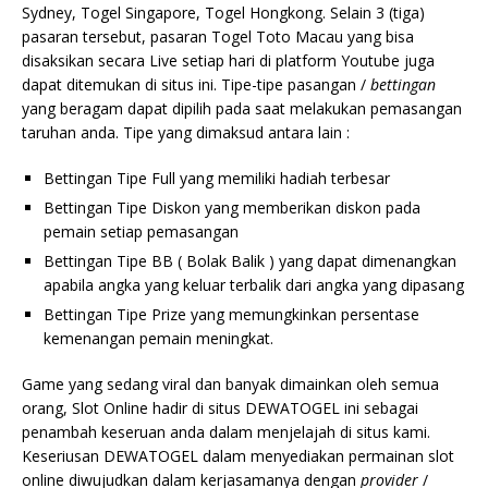
Sydney, Togel Singapore, Togel Hongkong. Selain 3 (tiga)
pasaran tersebut, pasaran Togel Toto Macau yang bisa
disaksikan secara Live setiap hari di platform Youtube juga
dapat ditemukan di situs ini. Tipe-tipe pasangan /
bettingan
yang beragam dapat dipilih pada saat melakukan pemasangan
taruhan anda. Tipe yang dimaksud antara lain :
Bettingan Tipe Full yang memiliki hadiah terbesar
Bettingan Tipe Diskon yang memberikan diskon pada
pemain setiap pemasangan
Bettingan Tipe BB ( Bolak Balik ) yang dapat dimenangkan
apabila angka yang keluar terbalik dari angka yang dipasang
Bettingan Tipe Prize yang memungkinkan persentase
kemenangan pemain meningkat.
Game yang sedang viral dan banyak dimainkan oleh semua
orang, Slot Online hadir di situs DEWATOGEL ini sebagai
penambah keseruan anda dalam menjelajah di situs kami.
Keseriusan DEWATOGEL dalam menyediakan permainan slot
online diwujudkan dalam kerjasamanya dengan
provider
/