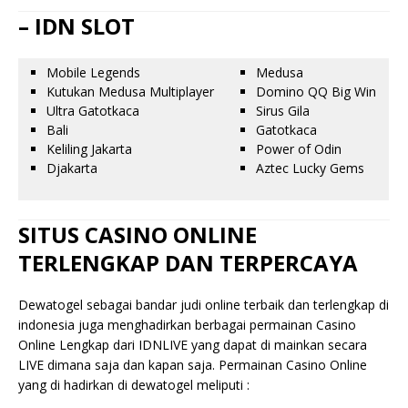
– IDN SLOT
Mobile Legends
Medusa
Kutukan Medusa Multiplayer
Domino QQ Big Win
Ultra Gatotkaca
Sirus Gila
Bali
Gatotkaca
Keliling Jakarta
Power of Odin
Djakarta
Aztec Lucky Gems
SITUS CASINO ONLINE
TERLENGKAP DAN TERPERCAYA
Dewatogel sebagai bandar judi online terbaik dan terlengkap di
indonesia juga menghadirkan berbagai permainan Casino
Online Lengkap dari IDNLIVE yang dapat di mainkan secara
LIVE dimana saja dan kapan saja. Permainan Casino Online
yang di hadirkan di dewatogel meliputi :