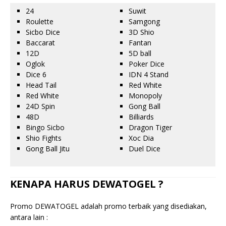
24
Suwit
Roulette
Samgong
Sicbo Dice
3D Shio
Baccarat
Fantan
12D
5D ball
Oglok
Poker Dice
Dice 6
IDN 4 Stand
Head Tail
Red White
Red White
Monopoly
24D Spin
Gong Ball
48D
Billiards
Bingo Sicbo
Dragon Tiger
Shio Fights
Xoc Dia
Gong Ball Jitu
Duel Dice
KENAPA HARUS DEWATOGEL ?
Promo DEWATOGEL adalah promo terbaik yang disediakan,
antara lain :