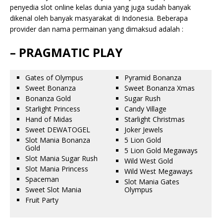
penyedia slot online kelas dunia yang juga sudah banyak
dikenal oleh banyak masyarakat di Indonesia. Beberapa
provider dan nama permainan yang dimaksud adalah :
– PRAGMATIC PLAY
Gates of Olympus
Pyramid Bonanza
Sweet Bonanza
Sweet Bonanza Xmas
Bonanza Gold
Sugar Rush
Starlight Princess
Candy Village
Hand of Midas
Starlight Christmas
Sweet DEWATOGEL
Joker Jewels
Slot Mania Bonanza
5 Lion Gold
Gold
5 Lion Gold Megaways
Slot Mania Sugar Rush
Wild West Gold
Slot Mania Princess
Wild West Megaways
Spaceman
Slot Mania Gates
Sweet Slot Mania
Olympus
Fruit Party