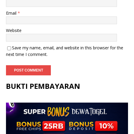
Email
*
Website
Save my name, email, and website in this browser for the
next time I comment.
BUKTI PEMBAYARAN