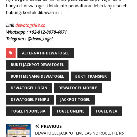
hanya di dewatogel. Untuk info pendaftaran lebih lanjut boleh
hubungi kontak dibawah ini :
Link
dewatogel88.co
Whatsapp : +62-812-8078-4071
Telegram : @dewa_togel
ALTERNATIF DEWATOGEL
BUKTI JACKPOT DEWATOGEL
BUKTI MENANG DEWATOGEL
BUKTI TRANSFER
DEWATOGEL LOGIN
DEWATOGEL MOBILE
DEWATOGEL PENIPU
JACKPOT TOGEL
TOGEL INDONESIA
TOGEL ONLINE
TOGEL WLA
PREVIOUS
DEWATOGEL JACKPOT LIVE CASINO ROULETTE Rp