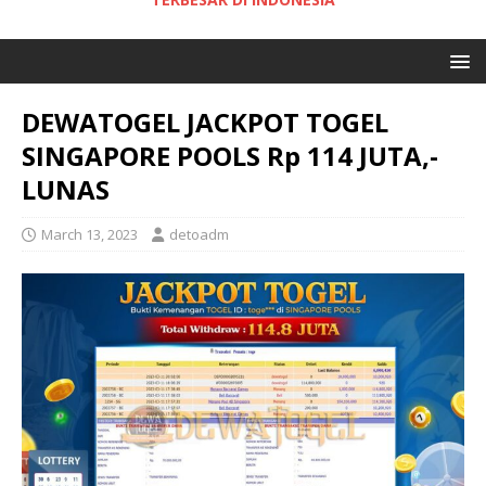
DEWATOGEL JACKPOT TOGEL
SINGAPORE POOLS Rp 114 JUTA,-
LUNAS
March 13, 2023
detoadm