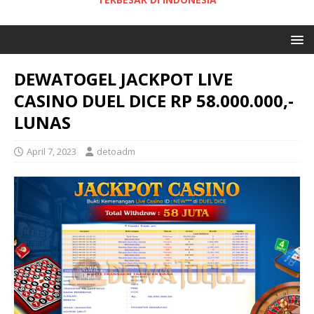
DEWATOGEL JACKPOT LIVE
CASINO DUEL DICE RP 58.000.000,-
LUNAS
April 7, 2023
detoadm