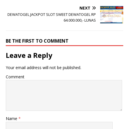
NEXT
DEWATOGEL JACKPOT SLOT SWEET DEWATOGEL RP
64.000.000,- LUNAS
BE THE FIRST TO COMMENT
Leave a Reply
Your email address will not be published.
Comment
Name
*