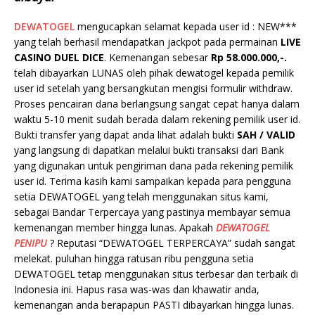
DEWATOGEL
mengucapkan selamat kepada user id : NEW***
yang telah berhasil mendapatkan jackpot pada permainan
LIVE
CASINO DUEL DICE
. Kemenangan sebesar
Rp 58.000.000,-.
telah dibayarkan LUNAS oleh pihak dewatogel kepada pemilik
user id setelah yang bersangkutan mengisi formulir withdraw.
Proses pencairan dana berlangsung sangat cepat hanya dalam
waktu 5-10 menit sudah berada dalam rekening pemilik user id.
Bukti transfer yang dapat anda lihat adalah bukti
SAH / VALID
yang langsung di dapatkan melalui bukti transaksi dari Bank
yang digunakan untuk pengiriman dana pada rekening pemilik
user id. Terima kasih kami sampaikan kepada para pengguna
setia DEWATOGEL yang telah menggunakan situs kami,
sebagai Bandar Terpercaya yang pastinya membayar semua
kemenangan member hingga lunas. Apakah
DEWATOGEL
PENIPU
? Reputasi “DEWATOGEL TERPERCAYA” sudah sangat
melekat. puluhan hingga ratusan ribu pengguna setia
DEWATOGEL tetap menggunakan situs terbesar dan terbaik di
Indonesia ini. Hapus rasa was-was dan khawatir anda,
kemenangan anda berapapun PASTI dibayarkan hingga lunas.