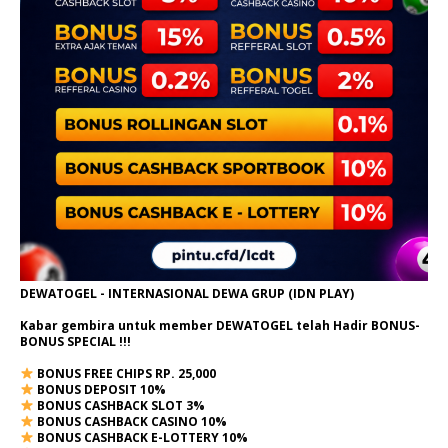
DEWATOGEL - INTERNASIONAL DEWA GRUP (IDN PLAY)
Kabar gembira untuk member DEWATOGEL telah Hadir
BONUS-
BONUS SPECIAL
!!!
BONUS FREE CHIPS RP. 25,000
BONUS DEPOSIT 10%
BONUS CASHBACK SLOT 3%
BONUS CASHBACK CASINO 10%
BONUS CASHBACK E-LOTTERY 10%