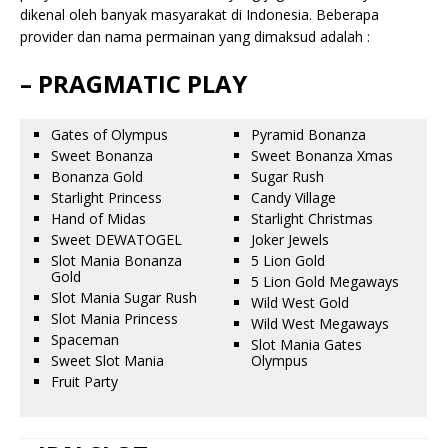
dikenal oleh banyak masyarakat di Indonesia. Beberapa
provider dan nama permainan yang dimaksud adalah :
– PRAGMATIC PLAY
Gates of Olympus
Pyramid Bonanza
Sweet Bonanza
Sweet Bonanza Xmas
Bonanza Gold
Sugar Rush
Starlight Princess
Candy Village
Hand of Midas
Starlight Christmas
Sweet DEWATOGEL
Joker Jewels
Slot Mania Bonanza
5 Lion Gold
Gold
5 Lion Gold Megaways
Slot Mania Sugar Rush
Wild West Gold
Slot Mania Princess
Wild West Megaways
Spaceman
Slot Mania Gates
Sweet Slot Mania
Olympus
Fruit Party