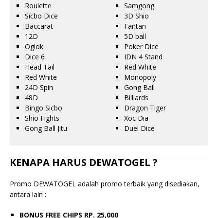
Roulette
Samgong
Sicbo Dice
3D Shio
Baccarat
Fantan
12D
5D ball
Oglok
Poker Dice
Dice 6
IDN 4 Stand
Head Tail
Red White
Red White
Monopoly
24D Spin
Gong Ball
48D
Billiards
Bingo Sicbo
Dragon Tiger
Shio Fights
Xoc Dia
Gong Ball Jitu
Duel Dice
KENAPA HARUS DEWATOGEL ?
Promo DEWATOGEL adalah promo terbaik yang disediakan,
antara lain :
BONUS FREE CHIPS RP. 25,000