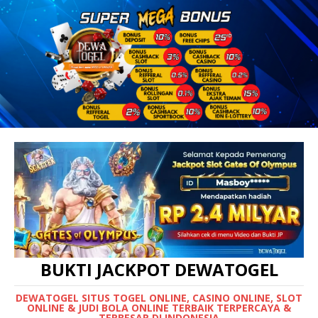
BUKTI JACKPOT DEWATOGEL
DEWATOGEL SITUS TOGEL ONLINE, CASINO ONLINE, SLOT
ONLINE & JUDI BOLA ONLINE TERBAIK TERPERCAYA &
TERBESAR DI INDONESIA