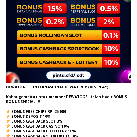
DEWATOGEL - INTERNASIONAL DEWA GRUP (IDN PLAY)
Kabar gembira untuk member DEWATOGEL telah Hadir
BONUS-
BONUS SPECIAL
!!!
BONUS FREE CHIPS RP. 25,000
BONUS DEPOSIT 10%
BONUS CASHBACK SLOT 3%
BONUS CASHBACK CASINO 10%
BONUS CASHBACK E-LOTTERY 10%
BONUS CASHBACK SPORTBOOK 10%