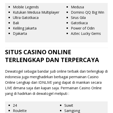
Mobile Legends
Medusa
Kutukan Medusa Multiplayer
Domino QQ Big Win
Ultra Gatotkaca
Sirus Gila
Bali
Gatotkaca
Keliling Jakarta
Power of Odin
Djakarta
Aztec Lucky Gems
SITUS CASINO ONLINE
TERLENGKAP DAN TERPERCAYA
Dewatogel sebagai bandar judi online terbaik dan terlengkap di
indonesia juga menghadirkan berbagai permainan Casino
Online Lengkap dari IDNLIVE yang dapat di mainkan secara
LIVE dimana saja dan kapan saja. Permainan Casino Online
yang di hadirkan di dewatogel meliputi :
24
Suwit
Roulette
Samgong