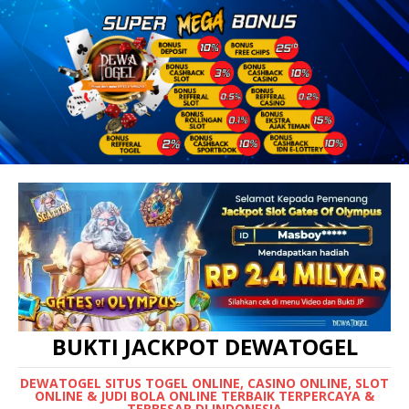
BUKTI JACKPOT DEWATOGEL
DEWATOGEL SITUS TOGEL ONLINE, CASINO ONLINE, SLOT
ONLINE & JUDI BOLA ONLINE TERBAIK TERPERCAYA &
TERBESAR DI INDONESIA