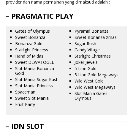
provider dan nama permainan yang dimaksud adalah :
– PRAGMATIC PLAY
Gates of Olympus
Pyramid Bonanza
Sweet Bonanza
Sweet Bonanza Xmas
Bonanza Gold
Sugar Rush
Starlight Princess
Candy Village
Hand of Midas
Starlight Christmas
Sweet DEWATOGEL
Joker Jewels
Slot Mania Bonanza
5 Lion Gold
Gold
5 Lion Gold Megaways
Slot Mania Sugar Rush
Wild West Gold
Slot Mania Princess
Wild West Megaways
Spaceman
Slot Mania Gates
Sweet Slot Mania
Olympus
Fruit Party
– IDN SLOT