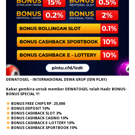
DEWATOGEL - INTERNASIONAL DEWA GRUP (IDN PLAY)
Kabar gembira untuk member DEWATOGEL telah Hadir
BONUS-
BONUS SPECIAL
!!!
BONUS FREE CHIPS RP. 25,000
BONUS DEPOSIT 10%
BONUS CASHBACK SLOT 3%
BONUS CASHBACK CASINO 10%
BONUS CASHBACK E-LOTTERY 10%
BONUS CASHBACK SPORTBOOK 10%