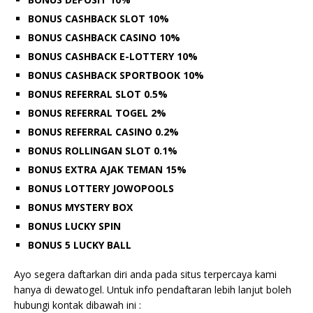
BONUS CASHBACK SLOT 10%
BONUS CASHBACK CASINO 10%
BONUS CASHBACK E-LOTTERY 10%
BONUS CASHBACK SPORTBOOK 10%
BONUS REFERRAL SLOT 0.5%
BONUS REFERRAL TOGEL 2%
BONUS REFERRAL CASINO 0.2%
BONUS ROLLINGAN SLOT 0.1%
BONUS EXTRA AJAK TEMAN 15%
BONUS LOTTERY JOWOPOOLS
BONUS MYSTERY BOX
BONUS LUCKY SPIN
BONUS 5 LUCKY BALL
Ayo segera daftarkan diri anda pada situs terpercaya kami
hanya di dewatogel. Untuk info pendaftaran lebih lanjut boleh
hubungi kontak dibawah ini :