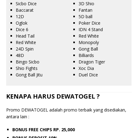
Sicbo Dice
3D Shio
Baccarat
Fantan
12D
5D ball
Oglok
Poker Dice
Dice 6
IDN 4 Stand
Head Tail
Red White
Red White
Monopoly
24D Spin
Gong Ball
48D
Billiards
Bingo Sicbo
Dragon Tiger
Shio Fights
Xoc Dia
Gong Ball Jitu
Duel Dice
KENAPA HARUS DEWATOGEL ?
Promo DEWATOGEL adalah promo terbaik yang disediakan,
antara lain :
BONUS FREE CHIPS RP. 25,000
BONUS DEPOSIT 10%