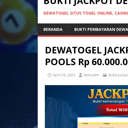
BUKTI JACKPOT D
DEWATOGEL SITUS TOGEL ONLINE, CASINO
BERANDA
BUKTI PEMBAYARAN DEW
DEWATOGEL JACK
POOLS Rp 60.000.0
April 29, 2023
detoadm
Bukti Jack