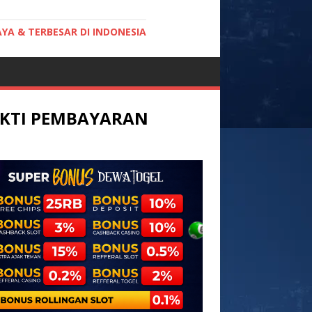
YA & TERBESAR DI INDONESIA
KTI PEMBAYARAN