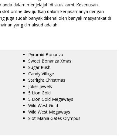
nda dalam menjelajah di situs kami. Keseriusan
lot online diwujudkan dalam kerjasamanya dengan
yang juga sudah banyak dikenal oleh banyak masyarakat di
mainan yang dimaksud adalah :
Pyramid Bonanza
Sweet Bonanza Xmas
Sugar Rush
Candy Village
Starlight Christmas
Joker Jewels
5 Lion Gold
5 Lion Gold Megaways
Wild West Gold
Wild West Megaways
Slot Mania Gates Olympus