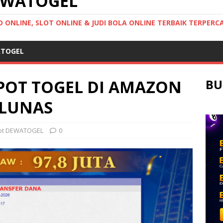
EWATOGEL
 ONLINE, SLOT ONLINE & JUDI BOLA ONLINE TERBAIK TERPERCA
ATOGEL
POT TOGEL DI AMAZON
BU
- LUNAS
pot DEWATOGEL
0