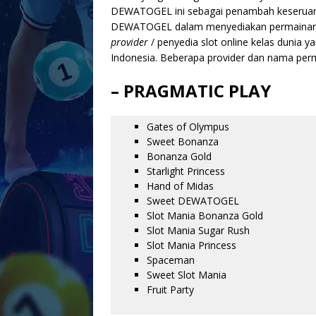
DEWATOGEL ini sebagai penambah keseruan a
DEWATOGEL dalam menyediakan permainan s
provider
/ penyedia slot online kelas dunia 
Indonesia. Beberapa provider dan nama per
– PRAGMATIC PLAY
Gates of Olympus
Sweet Bonanza
Bonanza Gold
Starlight Princess
Hand of Midas
Sweet DEWATOGEL
Slot Mania Bonanza Gold
Slot Mania Sugar Rush
Slot Mania Princess
Spaceman
Sweet Slot Mania
Fruit Party