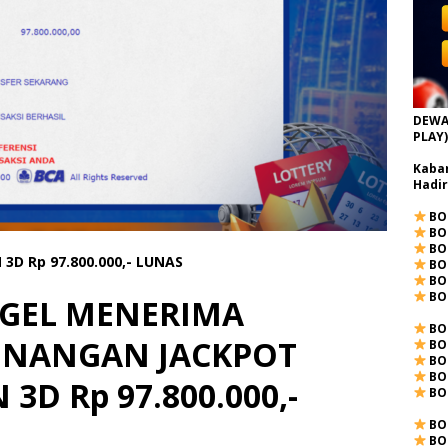
DEWA
PLAY)
Kaba
Hadi
BON
BO
BO
D Rp 97.800.000,- LUNAS
BO
BO
BO
GEL MENERIMA
BO
ENANGAN JACKPOT
BO
BO
BO
3D Rp 97.800.000,-
BO
BO
BO