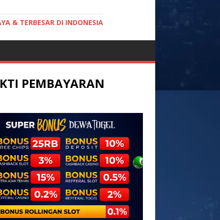
YA & TERBESAR DI INDONESIA
KTI PEMBAYARAN