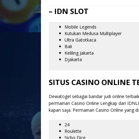
– IDN SLOT
Mobile Legends
Kutukan Medusa Multiplayer
Ultra Gatotkaca
Bali
Keliling Jakarta
Djakarta
SITUS CASINO ONLINE 
Dewatogel sebagai bandar judi online terbai
permainan Casino Online Lengkap dari IDNLI
kapan saja. Permainan Casino Online yang di 
24
Roulette
Sicbo Dice