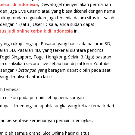
besar di Indonesia
, Dewatogel menyediakan permainan
k dan juga Live Casino atau yang biasa dikenal dengan nama
g cukup mudah digunakan juga tersedia dalam situs ini, salah
dengan 1 (satu ) User ID saja, anda sudah dapat
itus judi online terbaik di Indonesia
ini.
ang cukup lengkap. Pasaran yang hadir ada pasaran 3D,
ran 5D. Pasaran 4D, yang terkenal diantara pencinta
gel Singapore, Togel Hongkong. Selain 3 (tiga) pasaran
a disaksikan secara Live setiap hari di platform Youtube
pasangan /
bettingan
yang beragam dapat dipilih pada saat
ng dimaksud antara lain :
ah terbesar
an diskon pada pemain setiap pemasangan
 dapat dimenangkan apabila angka yang keluar terbalik dari
nkan persentase kemenangan pemain meningkat.
 oleh semua orang, Slot Online hadir di situs