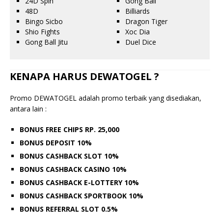
24D Spin
Gong Ball
48D
Billiards
Bingo Sicbo
Dragon Tiger
Shio Fights
Xoc Dia
Gong Ball Jitu
Duel Dice
KENAPA HARUS DEWATOGEL ?
Promo DEWATOGEL adalah promo terbaik yang disediakan,
antara lain :
BONUS FREE CHIPS RP. 25,000
BONUS DEPOSIT 10%
BONUS CASHBACK SLOT 10%
BONUS CASHBACK CASINO 10%
BONUS CASHBACK E-LOTTERY 10%
BONUS CASHBACK SPORTBOOK 10%
BONUS REFERRAL SLOT 0.5%