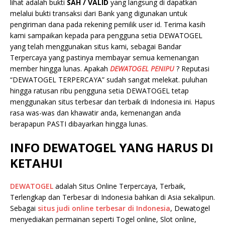
lihat adalah bukti
SAH / VALID
yang langsung di dapatkan
melalui bukti transaksi dari Bank yang digunakan untuk
pengiriman dana pada rekening pemilik user id. Terima kasih
kami sampaikan kepada para pengguna setia DEWATOGEL
yang telah menggunakan situs kami, sebagai Bandar
Terpercaya yang pastinya membayar semua kemenangan
member hingga lunas. Apakah
DEWATOGEL PENIPU
? Reputasi
“DEWATOGEL TERPERCAYA” sudah sangat melekat. puluhan
hingga ratusan ribu pengguna setia DEWATOGEL tetap
menggunakan situs terbesar dan terbaik di Indonesia ini. Hapus
rasa was-was dan khawatir anda, kemenangan anda
berapapun PASTI dibayarkan hingga lunas.
INFO DEWATOGEL YANG HARUS DI
KETAHUI
DEWATOGEL
adalah Situs Online Terpercaya, Terbaik,
Terlengkap dan Terbesar di Indonesia bahkan di Asia sekalipun.
Sebagai
situs jud
i
online terbesar di Indonesia
, Dewatogel
menyediakan permainan seperti Togel online, Slot online,