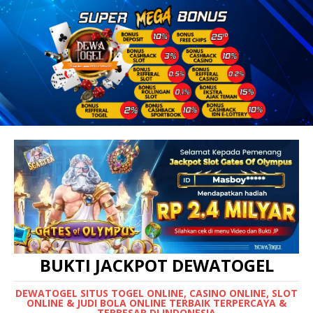
BUKTI JACKPOT DEWATOGEL
DEWATOGEL SITUS TOGEL ONLINE, CASINO ONLINE, SLOT
ONLINE & JUDI BOLA ONLINE TERBAIK TERPERCAYA &
TERBESAR DI INDONESIA