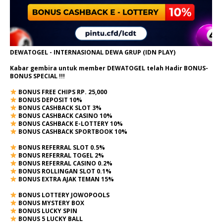
DEWATOGEL - INTERNASIONAL DEWA GRUP (IDN PLAY)
Kabar gembira untuk member DEWATOGEL telah Hadir
BONUS-
BONUS SPECIAL
!!!
BONUS FREE CHIPS RP. 25,000
BONUS DEPOSIT 10%
BONUS CASHBACK SLOT 3%
BONUS CASHBACK CASINO 10%
BONUS CASHBACK E-LOTTERY 10%
BONUS CASHBACK SPORTBOOK 10%
BONUS REFERRAL SLOT 0.5%
BONUS REFERRAL TOGEL 2%
BONUS REFERRAL CASINO 0.2%
BONUS ROLLINGAN SLOT 0.1%
BONUS EXTRA AJAK TEMAN 15%
BONUS LOTTERY JOWOPOOLS
BONUS MYSTERY BOX
BONUS LUCKY SPIN
BONUS 5 LUCKY BALL