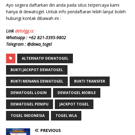
Ayo segera daftarkan diri anda pada situs terpercaya kami
hanya di dewatogel. Untuk info pendaftaran lebih lanjut boleh
hubungi kontak dibawah ini :
Link
detolgg.cc
Whatsapp :
+62 8
21-3395-9802
Telegram : @dewa_togel
ALTERNATIF DEWATOGEL
BUKTI JACKPOT DEWATOGEL
BUKTI MENANG DEWATOGEL
BUKTI TRANSFER
DEWATOGEL LOGIN
DEWATOGEL MOBILE
DEWATOGEL PENIPU
JACKPOT TOGEL
TOGEL INDONESIA
TOGEL WLA
PREVIOUS