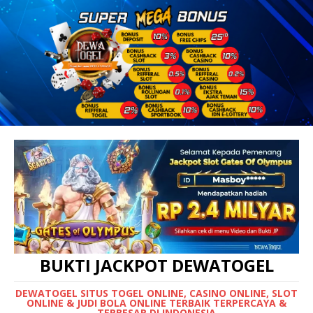
BUKTI JACKPOT DEWATOGEL
DEWATOGEL SITUS TOGEL ONLINE, CASINO ONLINE, SLOT
ONLINE & JUDI BOLA ONLINE TERBAIK TERPERCAYA &
TERBESAR DI INDONESIA