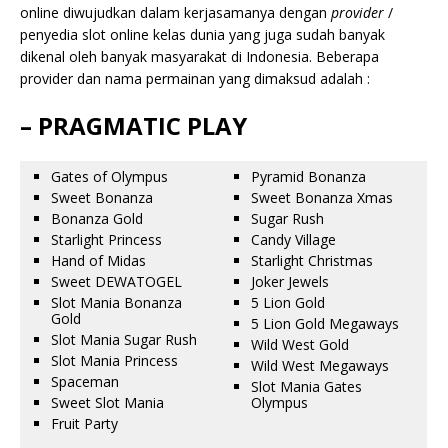
online diwujudkan dalam kerjasamanya dengan
provider
/
penyedia slot online kelas dunia yang juga sudah banyak
dikenal oleh banyak masyarakat di Indonesia. Beberapa
provider dan nama permainan yang dimaksud adalah :
– PRAGMATIC PLAY
Gates of Olympus
Pyramid Bonanza
Sweet Bonanza
Sweet Bonanza Xmas
Bonanza Gold
Sugar Rush
Starlight Princess
Candy Village
Hand of Midas
Starlight Christmas
Sweet DEWATOGEL
Joker Jewels
Slot Mania Bonanza
5 Lion Gold
Gold
5 Lion Gold Megaways
Slot Mania Sugar Rush
Wild West Gold
Slot Mania Princess
Wild West Megaways
Spaceman
Slot Mania Gates
Sweet Slot Mania
Olympus
Fruit Party