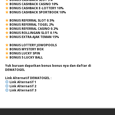
BONUS CASHBACK CASINO 10%
BONUS CASHBACK E-LOTTERY 10%
BONUS CASHBACK SPORTBOOK 10%
BONUS REFERRAL SLOT 0.5%
BONUS REFERRAL TOGEL 2%
BONUS REFERRAL CASINO 0.2%
BONUS ROLLINGAN SLOT 0.1%
BONUS EXTRA AJAK TEMAN 15%
BONUS LOTTERY JOWOPOOLS
BONUS MYSTERY BOX
BONUS LUCKY SPIN
BONUS 5 LUCKY BALL
Yuk buruan dapatkan bonus bonus nya dan daftar di
DEWATOGEL
Link Alternatif
DEWATOGEL
:
Link Alternatif 1
Link Alternatif 2
Link Alternatif 3
Copyright © 2026 | WordPress Theme by
MH Themes