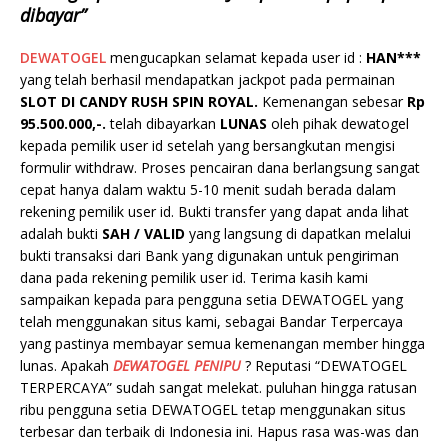
dibayar”
DEWATOGEL
mengucapkan selamat kepada user id :
HAN***
yang telah berhasil mendapatkan jackpot pada permainan
SLOT DI CANDY RUSH SPIN ROYAL.
Kemenangan sebesar
Rp
95.500.000,-.
telah dibayarkan
LUNAS
oleh pihak dewatogel
kepada pemilik user id setelah yang bersangkutan mengisi
formulir withdraw. Proses pencairan dana berlangsung sangat
cepat hanya dalam waktu 5-10 menit sudah berada dalam
rekening pemilik user id. Bukti transfer yang dapat anda lihat
adalah bukti
SAH / VALID
yang langsung di dapatkan melalui
bukti transaksi dari Bank yang digunakan untuk pengiriman
dana pada rekening pemilik user id. Terima kasih kami
sampaikan kepada para pengguna setia DEWATOGEL yang
telah menggunakan situs kami, sebagai Bandar Terpercaya
yang pastinya membayar semua kemenangan member hingga
lunas. Apakah
DEWATOGEL PENIPU
? Reputasi “DEWATOGEL
TERPERCAYA” sudah sangat melekat. puluhan hingga ratusan
ribu pengguna setia DEWATOGEL tetap menggunakan situs
terbesar dan terbaik di Indonesia ini. Hapus rasa was-was dan