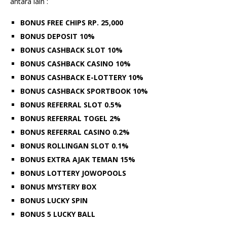
antara lain :
BONUS FREE CHIPS RP. 25,000
BONUS DEPOSIT 10%
BONUS CASHBACK SLOT 10%
BONUS CASHBACK CASINO 10%
BONUS CASHBACK E-LOTTERY 10%
BONUS CASHBACK SPORTBOOK 10%
BONUS REFERRAL SLOT 0.5%
BONUS REFERRAL TOGEL 2%
BONUS REFERRAL CASINO 0.2%
BONUS ROLLINGAN SLOT 0.1%
BONUS EXTRA AJAK TEMAN 15%
BONUS LOTTERY JOWOPOOLS
BONUS MYSTERY BOX
BONUS LUCKY SPIN
BONUS 5 LUCKY BALL