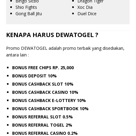
Bingo Sicbo
Dragon Tiger
Shio Fights
Xoc Dia
Gong Ball Jitu
Duel Dice
KENAPA HARUS DEWATOGEL ?
Promo DEWATOGEL adalah promo terbaik yang disediakan,
antara lain :
BONUS FREE CHIPS RP. 25,000
BONUS DEPOSIT 10%
BONUS CASHBACK SLOT 10%
BONUS CASHBACK CASINO 10%
BONUS CASHBACK E-LOTTERY 10%
BONUS CASHBACK SPORTBOOK 10%
BONUS REFERRAL SLOT 0.5%
BONUS REFERRAL TOGEL 2%
BONUS REFERRAL CASINO 0.2%