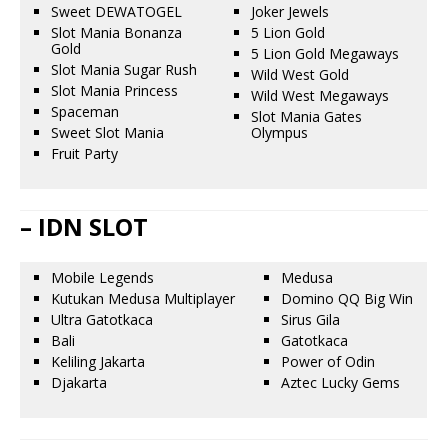
Sweet DEWATOGEL
Joker Jewels
Slot Mania Bonanza
5 Lion Gold
Gold
5 Lion Gold Megaways
Slot Mania Sugar Rush
Wild West Gold
Slot Mania Princess
Wild West Megaways
Spaceman
Slot Mania Gates
Sweet Slot Mania
Olympus
Fruit Party
– IDN SLOT
Mobile Legends
Medusa
Kutukan Medusa Multiplayer
Domino QQ Big Win
Ultra Gatotkaca
Sirus Gila
Bali
Gatotkaca
Keliling Jakarta
Power of Odin
Djakarta
Aztec Lucky Gems