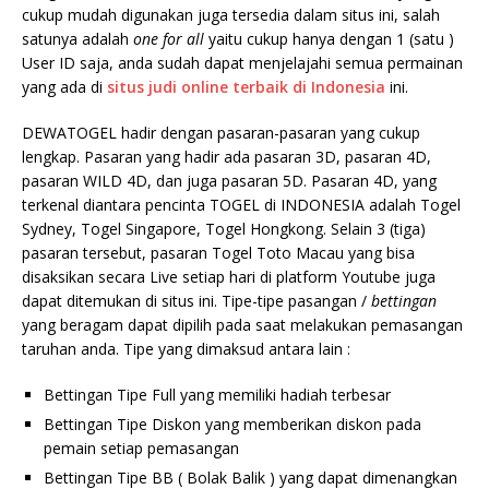
cukup mudah digunakan juga tersedia dalam situs ini, salah
satunya adalah
one for all
yaitu cukup hanya dengan 1 (satu )
User ID saja, anda sudah dapat menjelajahi semua permainan
yang ada di
situs judi online terbaik di Indonesia
ini.
DEWATOGEL hadir dengan pasaran-pasaran yang cukup
lengkap. Pasaran yang hadir ada pasaran 3D, pasaran 4D,
pasaran WILD 4D, dan juga pasaran 5D. Pasaran 4D, yang
terkenal diantara pencinta TOGEL di INDONESIA adalah Togel
Sydney, Togel Singapore, Togel Hongkong. Selain 3 (tiga)
pasaran tersebut, pasaran Togel Toto Macau yang bisa
disaksikan secara Live setiap hari di platform Youtube juga
dapat ditemukan di situs ini. Tipe-tipe pasangan /
bettingan
yang beragam dapat dipilih pada saat melakukan pemasangan
taruhan anda. Tipe yang dimaksud antara lain :
Bettingan Tipe Full yang memiliki hadiah terbesar
Bettingan Tipe Diskon yang memberikan diskon pada
pemain setiap pemasangan
Bettingan Tipe BB ( Bolak Balik ) yang dapat dimenangkan