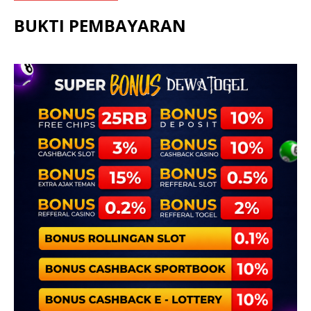
BUKTI PEMBAYARAN