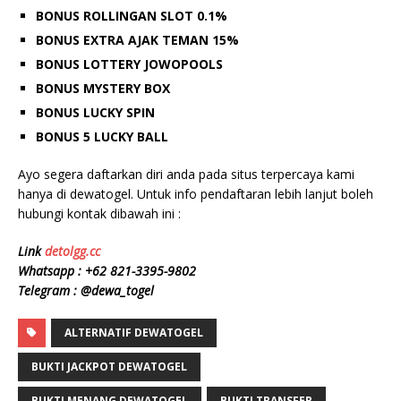
BONUS ROLLINGAN SLOT 0.1%
BONUS EXTRA AJAK TEMAN 15%
BONUS LOTTERY JOWOPOOLS
BONUS MYSTERY BOX
BONUS LUCKY SPIN
BONUS 5 LUCKY BALL
Ayo segera daftarkan diri anda pada situs terpercaya kami
hanya di dewatogel. Untuk info pendaftaran lebih lanjut boleh
hubungi kontak dibawah ini :
Link
detolgg.cc
Whatsapp :
+62 8
21-3395-9802
Telegram : @dewa_togel
ALTERNATIF DEWATOGEL
BUKTI JACKPOT DEWATOGEL
BUKTI MENANG DEWATOGEL
BUKTI TRANSFER