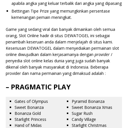
apabila angka yang keluar terbalik dari angka yang dipasang
Bettingan Tipe Prize yang memungkinkan persentase
kemenangan pemain meningkat.
Game yang sedang viral dan banyak dimainkan oleh semua
orang, Slot Online hadir di situs DEWATOGEL ini sebagai
penambah keseruan anda dalam menjelajah di situs kami.
Keseriusan DEWATOGEL dalam menyediakan permainan slot
online diwujudkan dalam kerjasamanya dengan
provider
/
penyedia slot online kelas dunia yang juga sudah banyak
dikenal oleh banyak masyarakat di Indonesia. Beberapa
provider dan nama permainan yang dimaksud adalah :
– PRAGMATIC PLAY
Gates of Olympus
Pyramid Bonanza
Sweet Bonanza
Sweet Bonanza Xmas
Bonanza Gold
Sugar Rush
Starlight Princess
Candy Village
Hand of Midas
Starlight Christmas