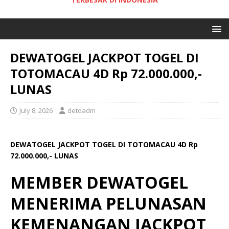
DEWATOGEL JACKPOT TOGEL DI
TOTOMACAU 4D Rp 72.000.000,-
LUNAS
July 8, 2026
detoadm
DEWATOGEL JACKPOT TOGEL DI TOTOMACAU 4D Rp
72.000.000,- LUNAS
MEMBER DEWATOGEL
MENERIMA PELUNASAN
KEMENANGAN JACKPOT