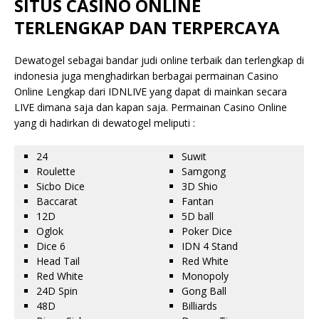
SITUS CASINO ONLINE
TERLENGKAP DAN TERPERCAYA
Dewatogel sebagai bandar judi online terbaik dan terlengkap di
indonesia juga menghadirkan berbagai permainan Casino
Online Lengkap dari IDNLIVE yang dapat di mainkan secara
LIVE dimana saja dan kapan saja. Permainan Casino Online
yang di hadirkan di dewatogel meliputi :
24
Suwit
Roulette
Samgong
Sicbo Dice
3D Shio
Baccarat
Fantan
12D
5D ball
Oglok
Poker Dice
Dice 6
IDN 4 Stand
Head Tail
Red White
Red White
Monopoly
24D Spin
Gong Ball
48D
Billiards