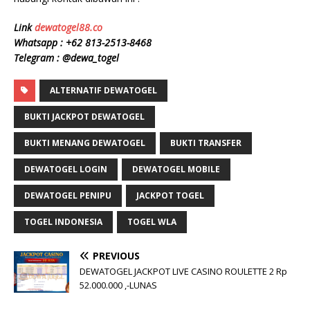
Link
dewatogel88.co
Whatsapp :
+62 813-2513-8468
Telegram : @dewa_togel
ALTERNATIF DEWATOGEL
BUKTI JACKPOT DEWATOGEL
BUKTI MENANG DEWATOGEL
BUKTI TRANSFER
DEWATOGEL LOGIN
DEWATOGEL MOBILE
DEWATOGEL PENIPU
JACKPOT TOGEL
TOGEL INDONESIA
TOGEL WLA
PREVIOUS
DEWATOGEL JACKPOT LIVE CASINO ROULETTE 2 Rp
52.000.000 ,-LUNAS