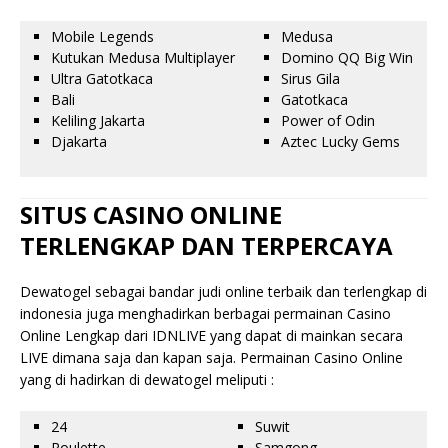
Mobile Legends
Medusa
Kutukan Medusa Multiplayer
Domino QQ Big Win
Ultra Gatotkaca
Sirus Gila
Bali
Gatotkaca
Keliling Jakarta
Power of Odin
Djakarta
Aztec Lucky Gems
SITUS CASINO ONLINE
TERLENGKAP DAN TERPERCAYA
Dewatogel sebagai bandar judi online terbaik dan terlengkap di
indonesia juga menghadirkan berbagai permainan Casino
Online Lengkap dari IDNLIVE yang dapat di mainkan secara
LIVE dimana saja dan kapan saja. Permainan Casino Online
yang di hadirkan di dewatogel meliputi :
24
Suwit
Roulette
Samgong