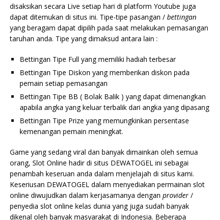
disaksikan secara Live setiap hari di platform Youtube juga
dapat ditemukan di situs ini. Tipe-tipe pasangan /
bettingan
yang beragam dapat dipilih pada saat melakukan pemasangan
taruhan anda. Tipe yang dimaksud antara lain :
Bettingan Tipe Full yang memiliki hadiah terbesar
Bettingan Tipe Diskon yang memberikan diskon pada
pemain setiap pemasangan
Bettingan Tipe BB ( Bolak Balik ) yang dapat dimenangkan
apabila angka yang keluar terbalik dari angka yang dipasang
Bettingan Tipe Prize yang memungkinkan persentase
kemenangan pemain meningkat.
Game yang sedang viral dan banyak dimainkan oleh semua
orang, Slot Online hadir di situs DEWATOGEL ini sebagai
penambah keseruan anda dalam menjelajah di situs kami.
Keseriusan DEWATOGEL dalam menyediakan permainan slot
online diwujudkan dalam kerjasamanya dengan
provider
/
penyedia slot online kelas dunia yang juga sudah banyak
dikenal oleh banyak masyarakat di Indonesia. Beberapa