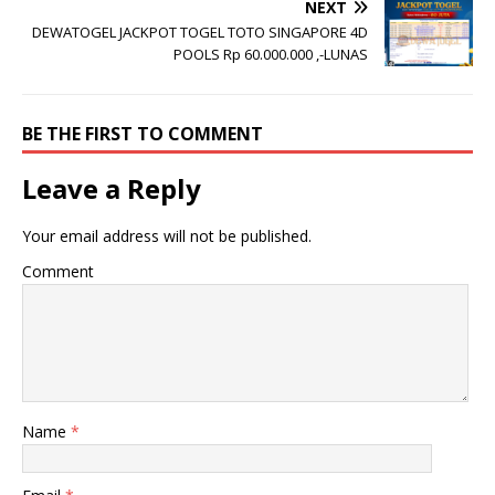
NEXT
DEWATOGEL JACKPOT TOGEL TOTO SINGAPORE 4D
POOLS Rp 60.000.000 ,-LUNAS
BE THE FIRST TO COMMENT
Leave a Reply
Your email address will not be published.
Comment
Name
*