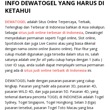
INFO DEWATOGEL YANG HARUS DI
KETAHUI
DEWATOGEL
adalah Situs Online Terpercaya, Terbaik,
Terlengkap dan Terbesar di Indonesia bahkan di Asia sekalipun.
Sebagai
situs judi online terbesar di Indonesia
, Dewatogel
menyediakan permainan seperti Togel online, Slot online,
Sportsbook dan juga Live Casino atau yang biasa dikenal
dengan nama
casino online
(kasino online). Fitur-fitur yang
cukup mudah digunakan juga tersedia dalam situs ini, salah
satunya adalah
one for all
yaitu cukup hanya dengan 1 (satu )
User ID saja, anda sudah dapat menjelajahi semua permainan
yang ada di
situs judi online terbaik di Indonesia
ini.
DEWATOGEL hadir dengan pasaran-pasaran yang cukup
lengkap. Pasaran yang hadir ada pasaran 3D, pasaran 4D,
pasaran WILD 4D, dan juga pasaran 5D. Pasaran 4D, yang
terkenal diantara pencinta TOGEL di INDONESIA adalah Togel
Sydney, Togel Singapore, Togel Hongkong. Selain 3 (tiga)
pasaran tersebut, pasaran Togel Toto Macau yang bisa