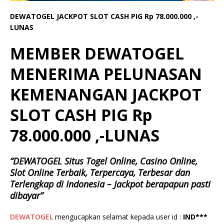
DEWATOGEL JACKPOT SLOT CASH PIG Rp 78.000.000 ,-
LUNAS
MEMBER DEWATOGEL
MENERIMA PELUNASAN
KEMENANGAN JACKPOT
SLOT CASH PIG Rp
78.000.000 ,-LUNAS
“DEWATOGEL Situs Togel Online, Casino Online,
Slot Online Terbaik, Terpercaya, Terbesar dan
Terlengkap di Indonesia – Jackpot berapapun pasti
dibayar”
DEWATOGEL
mengucapkan selamat kepada user id :
IND***