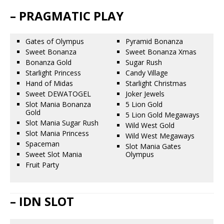
– PRAGMATIC PLAY
Gates of Olympus
Pyramid Bonanza
Sweet Bonanza
Sweet Bonanza Xmas
Bonanza Gold
Sugar Rush
Starlight Princess
Candy Village
Hand of Midas
Starlight Christmas
Sweet DEWATOGEL
Joker Jewels
Slot Mania Bonanza
5 Lion Gold
Gold
5 Lion Gold Megaways
Slot Mania Sugar Rush
Wild West Gold
Slot Mania Princess
Wild West Megaways
Spaceman
Slot Mania Gates
Sweet Slot Mania
Olympus
Fruit Party
– IDN SLOT