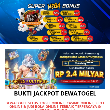
BUKTI JACKPOT DEWATOGEL
DEWATOGEL SITUS TOGEL ONLINE, CASINO ONLINE, SLOT
ONLINE & JUDI BOLA ONLINE TERBAIK TERPERCAYA &
TERBESAR DI INDONESIA