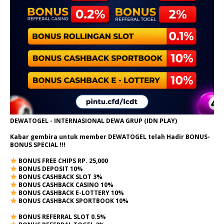
DEWATOGEL - INTERNASIONAL DEWA GRUP (IDN PLAY)
Kabar gembira untuk member DEWATOGEL telah Hadir
BONUS-
BONUS SPECIAL
!!!
BONUS FREE CHIPS RP. 25,000
BONUS DEPOSIT 10%
BONUS CASHBACK SLOT 3%
BONUS CASHBACK CASINO 10%
BONUS CASHBACK E-LOTTERY 10%
BONUS CASHBACK SPORTBOOK 10%
BONUS REFERRAL SLOT 0.5%