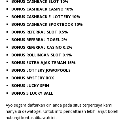
BONUS CASHBACK SLOT 10%
BONUS CASHBACK CASINO 10%
BONUS CASHBACK E-LOTTERY 10%
BONUS CASHBACK SPORTBOOK 10%
BONUS REFERRAL SLOT 0.5%
BONUS REFERRAL TOGEL 2%
BONUS REFERRAL CASINO 0.2%
BONUS ROLLINGAN SLOT 0.1%
BONUS EXTRA AJAK TEMAN 15%
BONUS LOTTERY JOWOPOOLS
BONUS MYSTERY BOX
BONUS LUCKY SPIN
BONUS 5 LUCKY BALL
Ayo segera daftarkan diri anda pada situs terpercaya kami
hanya di dewatogel. Untuk info pendaftaran lebih lanjut boleh
hubungi kontak dibawah ini :