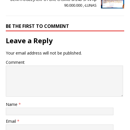
90.000.000 ,-LUNAS
BE THE FIRST TO COMMENT
Leave a Reply
Your email address will not be published.
Comment
Name
*
Email
*