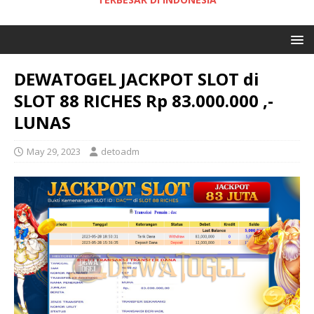
DEWATOGEL JACKPOT SLOT di
SLOT 88 RICHES Rp 83.000.000 ,-
LUNAS
May 29, 2023
detoadm