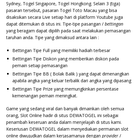
Sydney, Togel Singapore, Togel Hongkong. Selain 3 (tiga)
pasaran tersebut, pasaran Togel Toto Macau yang bisa
disaksikan secara Live setiap hari di platform Youtube juga
dapat ditemukan di situs ini. Tipe-tipe pasangan /
bettingan
yang beragam dapat dipilih pada saat melakukan pemasangan
taruhan anda. Tipe yang dimaksud antara lain :
Bettingan Tipe Full yang memiliki hadiah terbesar
Bettingan Tipe Diskon yang memberikan diskon pada
pemain setiap pemasangan
Bettingan Tipe BB ( Bolak Balik ) yang dapat dimenangkan
apabila angka yang keluar terbalik dari angka yang dipasang
Bettingan Tipe Prize yang memungkinkan persentase
kemenangan pemain meningkat.
Game yang sedang viral dan banyak dimainkan oleh semua
orang, Slot Online hadir di situs DEWATOGEL ini sebagai
penambah keseruan anda dalam menjelajah di situs kami.
Keseriusan DEWATOGEL dalam menyediakan permainan slot
online diwujudkan dalam kerjasamanya dengan
provider
/