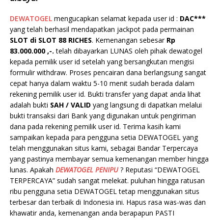
DEWATOGEL
mengucapkan selamat kepada user id :
DAC***
yang telah berhasil mendapatkan jackpot pada permainan
SLOT di SLOT 88 RICHES
. Kemenangan sebesar
Rp
83.000.000 ,-.
telah dibayarkan LUNAS oleh pihak dewatogel
kepada pemilik user id setelah yang bersangkutan mengisi
formulir withdraw. Proses pencairan dana berlangsung sangat
cepat hanya dalam waktu 5-10 menit sudah berada dalam
rekening pemilik user id. Bukti transfer yang dapat anda lihat
adalah bukti
SAH / VALID
yang langsung di dapatkan melalui
bukti transaksi dari Bank yang digunakan untuk pengiriman
dana pada rekening pemilik user id. Terima kasih kami
sampaikan kepada para pengguna setia DEWATOGEL yang
telah menggunakan situs kami, sebagai Bandar Terpercaya
yang pastinya membayar semua kemenangan member hingga
lunas. Apakah
DEWATOGEL PENIPU
? Reputasi “DEWATOGEL
TERPERCAYA” sudah sangat melekat. puluhan hingga ratusan
ribu pengguna setia DEWATOGEL tetap menggunakan situs
terbesar dan terbaik di Indonesia ini. Hapus rasa was-was dan
khawatir anda, kemenangan anda berapapun PASTI