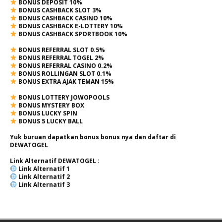
BONUS DEPOSIT 10%
BONUS CASHBACK SLOT 3%
BONUS CASHBACK CASINO 10%
BONUS CASHBACK E-LOTTERY 10%
BONUS CASHBACK SPORTBOOK 10%
BONUS REFERRAL SLOT 0.5%
BONUS REFERRAL TOGEL 2%
BONUS REFERRAL CASINO 0.2%
BONUS ROLLINGAN SLOT 0.1%
BONUS EXTRA AJAK TEMAN 15%
BONUS LOTTERY JOWOPOOLS
BONUS MYSTERY BOX
BONUS LUCKY SPIN
BONUS 5 LUCKY BALL
Yuk buruan dapatkan bonus bonus nya dan daftar di
DEWATOGEL
Link Alternatif
DEWATOGEL
:
Link Alternatif 1
Link Alternatif 2
Link Alternatif 3