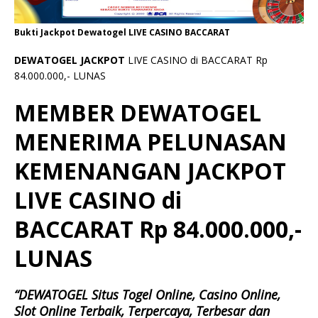
Bukti Jackpot Dewatogel LIVE CASINO BACCARAT
DEWATOGEL JACKPOT
LIVE CASINO di BACCARAT Rp
84.000.000,- LUNAS
MEMBER DEWATOGEL
MENERIMA PELUNASAN
KEMENANGAN JACKPOT
LIVE CASINO di
BACCARAT Rp 84.000.000,-
LUNAS
“DEWATOGEL Situs Togel Online, Casino Online,
Slot Online Terbaik, Terpercaya, Terbesar dan