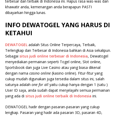
terbesar dan terbaik di Indonesia ini. Hapus rasa was-was dan
khawatir anda, kemenangan anda berapapun PASTI
dibayarkan hingga lunas.
INFO DEWATOGEL YANG HARUS DI
KETAHUI
DEWATOGEL
adalah Situs Online Terpercaya, Terbaik,
Terlengkap dan Terbesar di Indonesia bahkan di Asia sekalipun.
Sebagai
situs judi online terbesar di Indonesia
, Dewatogel
menyediakan permainan seperti Togel online, Slot online,
Sportsbook dan juga Live Casino atau yang biasa dikenal
dengan nama
casino online
(kasino online). Fitur-fitur yang
cukup mudah digunakan juga tersedia dalam situs ini, salah
satunya adalah
one for all
yaitu cukup hanya dengan 1 (satu )
User ID saja, anda sudah dapat menjelajahi semua permainan
yang ada di
situs judi online terbaik di Indonesia
ini.
DEWATOGEL hadir dengan pasaran-pasaran yang cukup
lengkap. Pasaran yang hadir ada pasaran 3D, pasaran 4D,