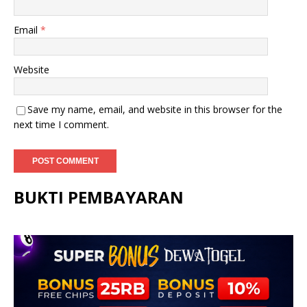
Email
*
Website
Save my name, email, and website in this browser for the
next time I comment.
BUKTI PEMBAYARAN