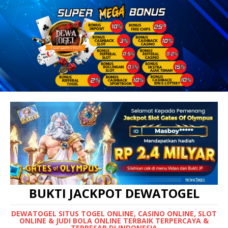
BUKTI JACKPOT DEWATOGEL
DEWATOGEL SITUS TOGEL ONLINE, CASINO ONLINE, SLOT
ONLINE & JUDI BOLA ONLINE TERBAIK TERPERCAYA &
TERBESAR DI INDONESIA