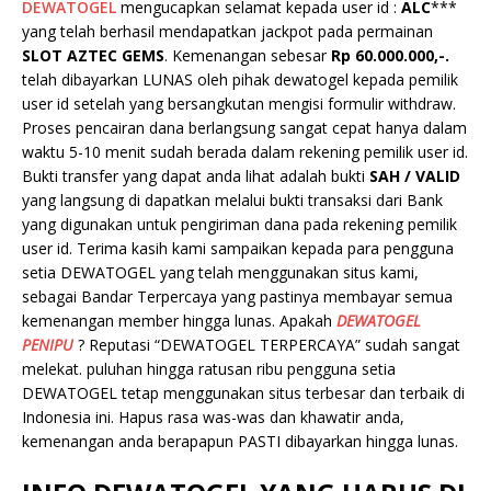
DEWATOGEL
mengucapkan selamat kepada user id :
ALC
***
yang telah berhasil mendapatkan jackpot pada permainan
SLOT AZTEC GEMS
. Kemenangan sebesar
Rp 60.000.000,-.
telah dibayarkan LUNAS oleh pihak dewatogel kepada pemilik
user id setelah yang bersangkutan mengisi formulir withdraw.
Proses pencairan dana berlangsung sangat cepat hanya dalam
waktu 5-10 menit sudah berada dalam rekening pemilik user id.
Bukti transfer yang dapat anda lihat adalah bukti
SAH / VALID
yang langsung di dapatkan melalui bukti transaksi dari Bank
yang digunakan untuk pengiriman dana pada rekening pemilik
user id. Terima kasih kami sampaikan kepada para pengguna
setia DEWATOGEL yang telah menggunakan situs kami,
sebagai Bandar Terpercaya yang pastinya membayar semua
kemenangan member hingga lunas. Apakah
DEWATOGEL
PENIPU
? Reputasi “DEWATOGEL TERPERCAYA” sudah sangat
melekat. puluhan hingga ratusan ribu pengguna setia
DEWATOGEL tetap menggunakan situs terbesar dan terbaik di
Indonesia ini. Hapus rasa was-was dan khawatir anda,
kemenangan anda berapapun PASTI dibayarkan hingga lunas.