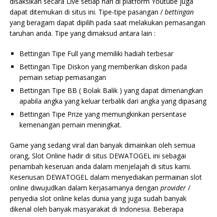
disaksikan secara Live setiap hari di platform Youtube juga
dapat ditemukan di situs ini. Tipe-tipe pasangan /
bettingan
yang beragam dapat dipilih pada saat melakukan pemasangan
taruhan anda. Tipe yang dimaksud antara lain :
Bettingan Tipe Full yang memiliki hadiah terbesar
Bettingan Tipe Diskon yang memberikan diskon pada
pemain setiap pemasangan
Bettingan Tipe BB ( Bolak Balik ) yang dapat dimenangkan
apabila angka yang keluar terbalik dari angka yang dipasang
Bettingan Tipe Prize yang memungkinkan persentase
kemenangan pemain meningkat.
Game yang sedang viral dan banyak dimainkan oleh semua
orang, Slot Online hadir di situs DEWATOGEL ini sebagai
penambah keseruan anda dalam menjelajah di situs kami.
Keseriusan DEWATOGEL dalam menyediakan permainan slot
online diwujudkan dalam kerjasamanya dengan
provider
/
penyedia slot online kelas dunia yang juga sudah banyak
dikenal oleh banyak masyarakat di Indonesia. Beberapa