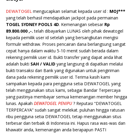
DEWATOGEL
mengucapkan selamat kepada user id :
MOJ***
yang telah berhasil mendapatkan jackpot pada permainan
TOGEL SYDNEY POOLS 4D
. Kemenangan sebesar
Rp
89.800.000 ,-.
telah dibayarkan LUNAS oleh pihak dewatogel
kepada pemilik user id setelah yang bersangkutan mengisi
formulir withdraw. Proses pencairan dana berlangsung sangat
cepat hanya dalam waktu 5-10 menit sudah berada dalam
rekening pemilik user id. Bukti transfer yang dapat anda lihat
adalah bukti
SAH / VALID
yang langsung di dapatkan melalui
bukti transaksi dari Bank yang digunakan untuk pengiriman
dana pada rekening pemilik user id. Terima kasih kami
sampaikan kepada para pengguna setia DEWATOGEL yang
telah menggunakan situs kami, sebagai Bandar Terpercaya
yang pastinya membayar semua kemenangan member hingga
lunas. Apakah
DEWATOGEL PENIPU
? Reputasi “DEWATOGEL
TERPERCAYA” sudah sangat melekat. puluhan hingga ratusan
ribu pengguna setia DEWATOGEL tetap menggunakan situs
terbesar dan terbaik di Indonesia ini. Hapus rasa was-was dan
khawatir anda, kemenangan anda berapapun PASTI