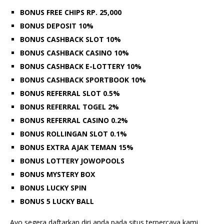
BONUS FREE CHIPS RP. 25,000
BONUS DEPOSIT 10%
BONUS CASHBACK SLOT 10%
BONUS CASHBACK CASINO 10%
BONUS CASHBACK E-LOTTERY 10%
BONUS CASHBACK SPORTBOOK 10%
BONUS REFERRAL SLOT 0.5%
BONUS REFERRAL TOGEL 2%
BONUS REFERRAL CASINO 0.2%
BONUS ROLLINGAN SLOT 0.1%
BONUS EXTRA AJAK TEMAN 15%
BONUS LOTTERY JOWOPOOLS
BONUS MYSTERY BOX
BONUS LUCKY SPIN
BONUS 5 LUCKY BALL
Ayo segera daftarkan diri anda pada situs terpercaya kami