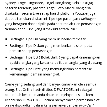
Sydney, Togel Singapore, Togel Hongkong. Selain 3 (tiga)
pasaran tersebut, pasaran Togel Toto Macau yang bisa
disaksikan secara Live setiap hari di platform Youtube juga
dapat ditemukan di situs ini. Tipe-tipe pasangan /
bettingan
yang beragam dapat dipilih pada saat melakukan pemasangan
taruhan anda. Tipe yang dimaksud antara lain :
Bettingan Tipe Full yang memiliki hadiah terbesar
Bettingan Tipe Diskon yang memberikan diskon pada
pemain setiap pemasangan
Bettingan Tipe BB ( Bolak Balik ) yang dapat dimenangkan
apabila angka yang keluar terbalik dari angka yang dipasang
Bettingan Tipe Prize yang memungkinkan persentase
kemenangan pemain meningkat.
Game yang sedang viral dan banyak dimainkan oleh semua
orang, Slot Online hadir di situs DEWATOGEL ini sebagai
penambah keseruan anda dalam menjelajah di situs kami.
Keseriusan DEWATOGEL dalam menyediakan permainan slot
online diwujudkan dalam kerjasamanya dengan
provider
/