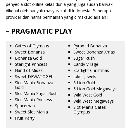
penyedia slot online kelas dunia yang juga sudah banyak
dikenal oleh banyak masyarakat di Indonesia. Beberapa
provider dan nama permainan yang dimaksud adalah :
– PRAGMATIC PLAY
Gates of Olympus
Pyramid Bonanza
Sweet Bonanza
Sweet Bonanza Xmas
Bonanza Gold
Sugar Rush
Starlight Princess
Candy Village
Hand of Midas
Starlight Christmas
Sweet DEWATOGEL
Joker Jewels
Slot Mania Bonanza
5 Lion Gold
Gold
5 Lion Gold Megaways
Slot Mania Sugar Rush
Wild West Gold
Slot Mania Princess
Wild West Megaways
Spaceman
Slot Mania Gates
Sweet Slot Mania
Olympus
Fruit Party