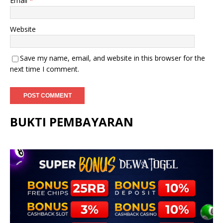
Email
*
Website
Save my name, email, and website in this browser for the
next time I comment.
BUKTI PEMBAYARAN