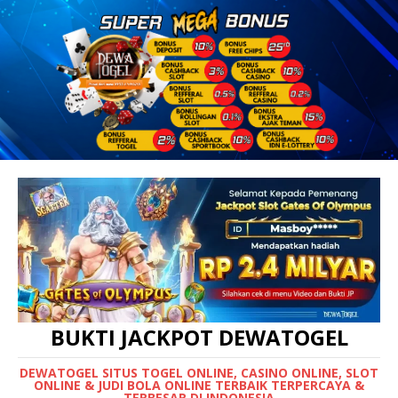
BUKTI JACKPOT DEWATOGEL
DEWATOGEL SITUS TOGEL ONLINE, CASINO ONLINE, SLOT
ONLINE & JUDI BOLA ONLINE TERBAIK TERPERCAYA &
TERBESAR DI INDONESIA