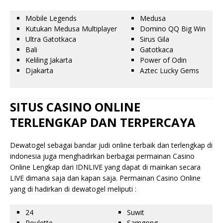
Mobile Legends
Medusa
Kutukan Medusa Multiplayer
Domino QQ Big Win
Ultra Gatotkaca
Sirus Gila
Bali
Gatotkaca
Keliling Jakarta
Power of Odin
Djakarta
Aztec Lucky Gems
SITUS CASINO ONLINE
TERLENGKAP DAN TERPERCAYA
Dewatogel sebagai bandar judi online terbaik dan terlengkap di
indonesia juga menghadirkan berbagai permainan Casino
Online Lengkap dari IDNLIVE yang dapat di mainkan secara
LIVE dimana saja dan kapan saja. Permainan Casino Online
yang di hadirkan di dewatogel meliputi :
24
Suwit
Roulette
Samgong