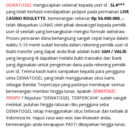
DEWATOGEL
mengucapkan selamat kepada user id :
SL4***
yang telah berhasil mendapatkan jackpot pada permainan
LIVE
CASINO ROULETTE
. Kemenangan sebesar
Rp 56.000.000 ,-.
telah dibayarkan LUNAS oleh pihak dewatogel kepada pemilik
user id setelah yang bersangkutan mengisi formulir withdraw.
Proses pencairan dana berlangsung sangat cepat hanya dalam
waktu 5-10 menit sudah berada dalam rekening pemilik user id.
Bukti transfer yang dapat anda lihat adalah bukti
SAH / VALID
yang langsung di dapatkan melalui bukti transaksi dari Bank
yang digunakan untuk pengiriman dana pada rekening pemilik
user id. Terima kasih kami sampaikan kepada para pengguna
setia DEWATOGEL yang telah menggunakan situs kami,
sebagai Bandar Terpercaya yang pastinya membayar semua
kemenangan member hingga lunas. Apakah
DEWATOGEL
PENIPU
? Reputasi “DEWATOGEL TERPERCAYA” sudah sangat
melekat. puluhan hingga ratusan ribu pengguna setia
DEWATOGEL tetap menggunakan situs terbesar dan terbaik di
Indonesia ini. Hapus rasa was-was dan khawatir anda,
kemenangan anda berapapun PASTI dibayarkan hingga lunas.