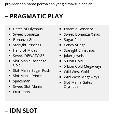
provider dan nama permainan yang dimaksud adalah :
– PRAGMATIC PLAY
Gates of Olympus
Pyramid Bonanza
Sweet Bonanza
Sweet Bonanza Xmas
Bonanza Gold
Sugar Rush
Starlight Princess
Candy Village
Hand of Midas
Starlight Christmas
Sweet DEWATOGEL
Joker Jewels
Slot Mania Bonanza
5 Lion Gold
Gold
5 Lion Gold Megaways
Slot Mania Sugar Rush
Wild West Gold
Slot Mania Princess
Wild West Megaways
Spaceman
Slot Mania Gates
Sweet Slot Mania
Olympus
Fruit Party
– IDN SLOT