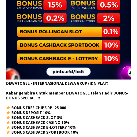
DEWATOGEL - INTERNASIONAL DEWA GRUP (IDN PLAY)
Kabar gembira untuk member DEWATOGEL telah Hadir
BONUS-
BONUS SPECIAL
!!!
BONUS FREE CHIPS RP. 25,000
BONUS DEPOSIT 10%
BONUS CASHBACK SLOT 3%
BONUS CASHBACK CASINO 10%
BONUS CASHBACK E-LOTTERY 10%
BONUS CASHBACK SPORTBOOK 10%