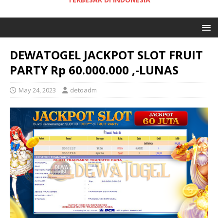
DEWATOGEL JACKPOT SLOT FRUIT
PARTY Rp 60.000.000 ,-LUNAS
May 24, 2023
detoadm