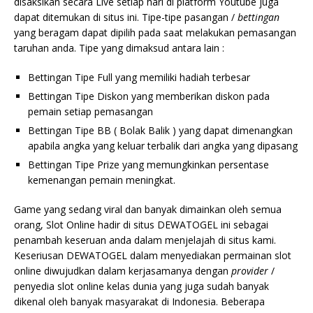
disaksikan secara Live setiap hari di platform Youtube juga
dapat ditemukan di situs ini. Tipe-tipe pasangan /
bettingan
yang beragam dapat dipilih pada saat melakukan pemasangan
taruhan anda. Tipe yang dimaksud antara lain :
Bettingan Tipe Full yang memiliki hadiah terbesar
Bettingan Tipe Diskon yang memberikan diskon pada
pemain setiap pemasangan
Bettingan Tipe BB ( Bolak Balik ) yang dapat dimenangkan
apabila angka yang keluar terbalik dari angka yang dipasang
Bettingan Tipe Prize yang memungkinkan persentase
kemenangan pemain meningkat.
Game yang sedang viral dan banyak dimainkan oleh semua
orang, Slot Online hadir di situs DEWATOGEL ini sebagai
penambah keseruan anda dalam menjelajah di situs kami.
Keseriusan DEWATOGEL dalam menyediakan permainan slot
online diwujudkan dalam kerjasamanya dengan
provider
/
penyedia slot online kelas dunia yang juga sudah banyak
dikenal oleh banyak masyarakat di Indonesia. Beberapa