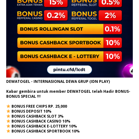
DEWATOGEL - INTERNASIONAL DEWA GRUP (IDN PLAY)
Kabar gembira untuk member DEWATOGEL telah Hadir
BONUS-
BONUS SPECIAL
!!!
BONUS FREE CHIPS RP. 25,000
BONUS DEPOSIT 10%
BONUS CASHBACK SLOT 3%
BONUS CASHBACK CASINO 10%
BONUS CASHBACK E-LOTTERY 10%
BONUS CASHBACK SPORTBOOK 10%