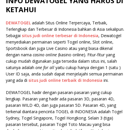
INFO DEWATOGEL YANG HARUS DI
KETAHUI
DEWATOGEL
adalah Situs Online Terpercaya, Terbaik,
Terlengkap dan Terbesar di Indonesia bahkan di Asia sekalipun.
Sebagai
situs judi online terbesar di Indonesia
, Dewatogel
menyediakan permainan seperti Togel online, Slot online,
Sportsbook dan juga Live Casino atau yang biasa dikenal
dengan nama
casino online
(kasino online). Fitur-fitur yang
cukup mudah digunakan juga tersedia dalam situs ini, salah
satunya adalah
one for all
yaitu cukup hanya dengan 1 (satu )
User ID saja, anda sudah dapat menjelajahi semua permainan
yang ada di
situs judi online terbaik di Indonesia
ini.
DEWATOGEL hadir dengan pasaran-pasaran yang cukup
lengkap. Pasaran yang hadir ada pasaran 3D, pasaran 4D,
pasaran WILD 4D, dan juga pasaran 5D. Pasaran 4D, yang
terkenal diantara pencinta TOGEL di INDONESIA adalah Togel
Sydney, Togel Singapore, Togel Hongkong. Selain 3 (tiga)
pasaran tersebut, pasaran Togel Toto Macau yang bisa