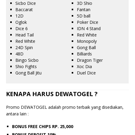
Sicbo Dice
3D Shio
Baccarat
Fantan
12D
5D ball
Oglok
Poker Dice
Dice 6
IDN 4 Stand
Head Tail
Red White
Red White
Monopoly
24D Spin
Gong Ball
48D
Billiards
Bingo Sicbo
Dragon Tiger
Shio Fights
Xoc Dia
Gong Ball Jitu
Duel Dice
KENAPA HARUS DEWATOGEL ?
Promo DEWATOGEL adalah promo terbaik yang disediakan,
antara lain :
BONUS FREE CHIPS RP. 25,000
BONUS DEPOSIT 10%