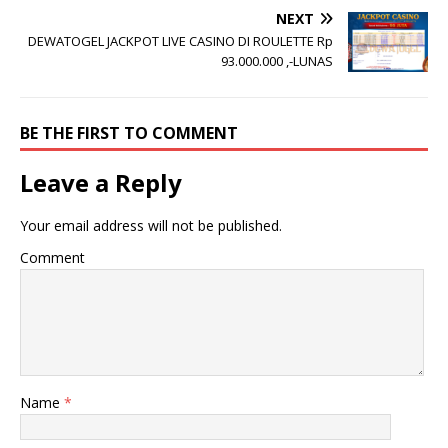
NEXT
DEWATOGEL JACKPOT LIVE CASINO DI ROULETTE Rp
93.000.000 ,-LUNAS
BE THE FIRST TO COMMENT
Leave a Reply
Your email address will not be published.
Comment
Name
*