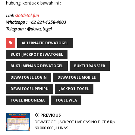
hubungi kontak dibawah ini :
Link
slotdetol.fun
Whatsapp :
+62 821-1258-4603
Telegram : @dewa_togel
ALTERNATIF DEWATOGEL
BUKTI JACKPOT DEWATOGEL
BUKTI MENANG DEWATOGEL
BUKTI TRANSFER
DEWATOGEL LOGIN
DEWATOGEL MOBILE
DEWATOGEL PENIPU
JACKPOT TOGEL
TOGEL INDONESIA
TOGEL WLA
PREVIOUS
DEWATOGEL JACKPOT LIVE CASINO DICE 6 Rp
60.000.000 ,-LUNAS