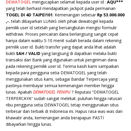
DEWATOGEL
mengucapkan selamat kepada user id :
AQU***
yang telah berhasil mendapatkan jackpot pada permainan
TOGEL DI 4D TAIPEI101
. Kemenangan sebesar
Rp 53.000.000
,-.
telah dibayarkan LUNAS oleh pihak dewatogel kepada
pemilik user id setelah yang bersangkutan mengisi formulir
withdraw. Proses pencairan dana berlangsung sangat cepat
hanya dalam waktu 5-10 menit sudah berada dalam rekening
pemilik user id. Bukti transfer yang dapat anda lihat adalah
bukti
SAH / VALID
yang langsung di dapatkan melalui bukti
transaksi dari Bank yang digunakan untuk pengiriman dana
pada rekening pemilik user id. Terima kasih kami sampaikan
kepada para pengguna setia DEWATOGEL yang telah
menggunakan situs kami, sebagai Bandar Terpercaya yang
pastinya membayar semua kemenangan member hingga
lunas. Apakah
DEWATOGEL PENIPU
? Reputasi “DEWATOGEL
TERPERCAYA” sudah sangat melekat. puluhan hingga ratusan
ribu pengguna setia DEWATOGEL tetap menggunakan situs
terbesar dan terbaik di Indonesia ini. Hapus rasa was-was dan
khawatir anda, kemenangan anda berapapun PASTI
dibayarkan hingga lunas.