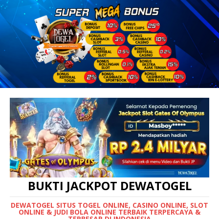
BUKTI JACKPOT DEWATOGEL
DEWATOGEL SITUS TOGEL ONLINE, CASINO ONLINE, SLOT
ONLINE & JUDI BOLA ONLINE TERBAIK TERPERCAYA &
TERBESAR DI INDONESIA