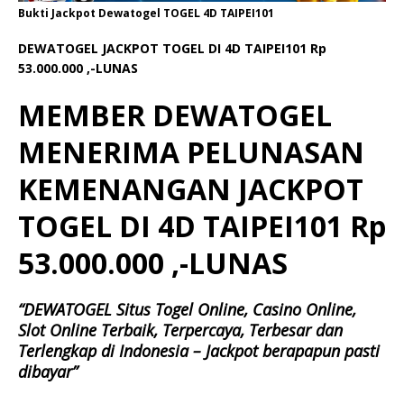
Bukti Jackpot Dewatogel TOGEL 4D TAIPEI101
DEWATOGEL JACKPOT TOGEL DI 4D TAIPEI101 Rp
53.000.000 ,-LUNAS
MEMBER DEWATOGEL
MENERIMA PELUNASAN
KEMENANGAN JACKPOT
TOGEL DI 4D TAIPEI101 Rp
53.000.000 ,-LUNAS
“DEWATOGEL Situs Togel Online, Casino Online,
Slot Online Terbaik, Terpercaya, Terbesar dan
Terlengkap di Indonesia – Jackpot berapapun pasti
dibayar”