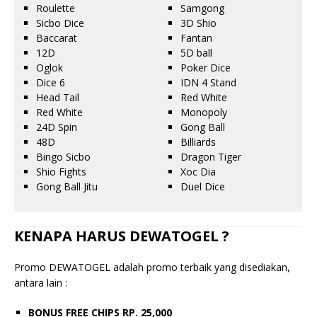
Roulette
Samgong
Sicbo Dice
3D Shio
Baccarat
Fantan
12D
5D ball
Oglok
Poker Dice
Dice 6
IDN 4 Stand
Head Tail
Red White
Red White
Monopoly
24D Spin
Gong Ball
48D
Billiards
Bingo Sicbo
Dragon Tiger
Shio Fights
Xoc Dia
Gong Ball Jitu
Duel Dice
KENAPA HARUS DEWATOGEL ?
Promo DEWATOGEL adalah promo terbaik yang disediakan,
antara lain :
BONUS FREE CHIPS RP. 25,000