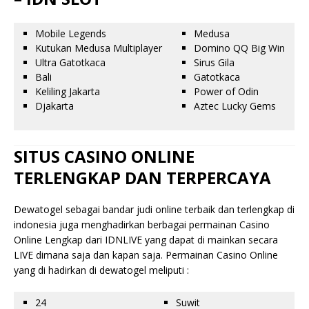
Mobile Legends
Medusa
Kutukan Medusa Multiplayer
Domino QQ Big Win
Ultra Gatotkaca
Sirus Gila
Bali
Gatotkaca
Keliling Jakarta
Power of Odin
Djakarta
Aztec Lucky Gems
SITUS CASINO ONLINE
TERLENGKAP DAN TERPERCAYA
Dewatogel sebagai bandar judi online terbaik dan terlengkap di
indonesia juga menghadirkan berbagai permainan Casino
Online Lengkap dari IDNLIVE yang dapat di mainkan secara
LIVE dimana saja dan kapan saja. Permainan Casino Online
yang di hadirkan di dewatogel meliputi :
24
Suwit