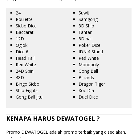
24
Suwit
Roulette
Samgong
Sicbo Dice
3D Shio
Baccarat
Fantan
12D
5D ball
Oglok
Poker Dice
Dice 6
IDN 4 Stand
Head Tail
Red White
Red White
Monopoly
24D Spin
Gong Ball
48D
Billiards
Bingo Sicbo
Dragon Tiger
Shio Fights
Xoc Dia
Gong Ball Jitu
Duel Dice
KENAPA HARUS DEWATOGEL ?
Promo DEWATOGEL adalah promo terbaik yang disediakan,