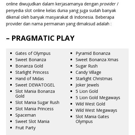
online diwujudkan dalam kerjasamanya dengan
provider
/
penyedia slot online kelas dunia yang juga sudah banyak
dikenal oleh banyak masyarakat di Indonesia. Beberapa
provider dan nama permainan yang dimaksud adalah :
– PRAGMATIC PLAY
Gates of Olympus
Pyramid Bonanza
Sweet Bonanza
Sweet Bonanza Xmas
Bonanza Gold
Sugar Rush
Starlight Princess
Candy Village
Hand of Midas
Starlight Christmas
Sweet DEWATOGEL
Joker Jewels
Slot Mania Bonanza
5 Lion Gold
Gold
5 Lion Gold Megaways
Slot Mania Sugar Rush
Wild West Gold
Slot Mania Princess
Wild West Megaways
Spaceman
Slot Mania Gates
Sweet Slot Mania
Olympus
Fruit Party