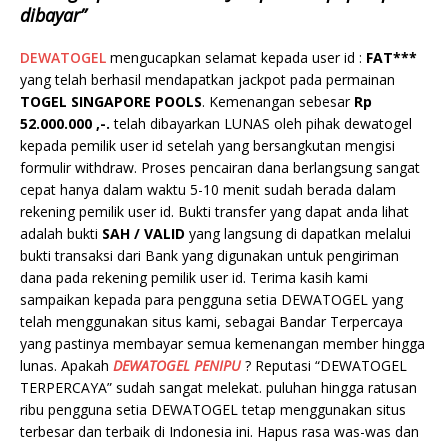
dibayar”
DEWATOGEL
mengucapkan selamat kepada user id :
FAT***
yang telah berhasil mendapatkan jackpot pada permainan
TOGEL SINGAPORE POOLS
. Kemenangan sebesar
Rp
52.000.000 ,-.
telah dibayarkan LUNAS oleh pihak dewatogel
kepada pemilik user id setelah yang bersangkutan mengisi
formulir withdraw. Proses pencairan dana berlangsung sangat
cepat hanya dalam waktu 5-10 menit sudah berada dalam
rekening pemilik user id. Bukti transfer yang dapat anda lihat
adalah bukti
SAH / VALID
yang langsung di dapatkan melalui
bukti transaksi dari Bank yang digunakan untuk pengiriman
dana pada rekening pemilik user id. Terima kasih kami
sampaikan kepada para pengguna setia DEWATOGEL yang
telah menggunakan situs kami, sebagai Bandar Terpercaya
yang pastinya membayar semua kemenangan member hingga
lunas. Apakah
DEWATOGEL PENIPU
? Reputasi “DEWATOGEL
TERPERCAYA” sudah sangat melekat. puluhan hingga ratusan
ribu pengguna setia DEWATOGEL tetap menggunakan situs
terbesar dan terbaik di Indonesia ini. Hapus rasa was-was dan