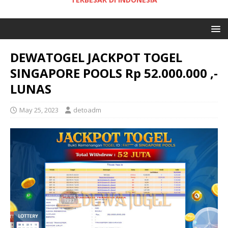
DEWATOGEL JACKPOT TOGEL
SINGAPORE POOLS Rp 52.000.000 ,-
LUNAS
May 25, 2023
detoadm