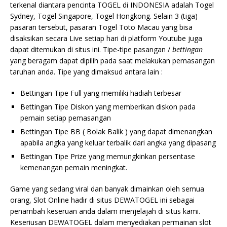
terkenal diantara pencinta TOGEL di INDONESIA adalah Togel
Sydney, Togel Singapore, Togel Hongkong. Selain 3 (tiga)
pasaran tersebut, pasaran Togel Toto Macau yang bisa
disaksikan secara Live setiap hari di platform Youtube juga
dapat ditemukan di situs ini. Tipe-tipe pasangan /
bettingan
yang beragam dapat dipilih pada saat melakukan pemasangan
taruhan anda. Tipe yang dimaksud antara lain :
Bettingan Tipe Full yang memiliki hadiah terbesar
Bettingan Tipe Diskon yang memberikan diskon pada
pemain setiap pemasangan
Bettingan Tipe BB ( Bolak Balik ) yang dapat dimenangkan
apabila angka yang keluar terbalik dari angka yang dipasang
Bettingan Tipe Prize yang memungkinkan persentase
kemenangan pemain meningkat.
Game yang sedang viral dan banyak dimainkan oleh semua
orang, Slot Online hadir di situs DEWATOGEL ini sebagai
penambah keseruan anda dalam menjelajah di situs kami.
Keseriusan DEWATOGEL dalam menyediakan permainan slot