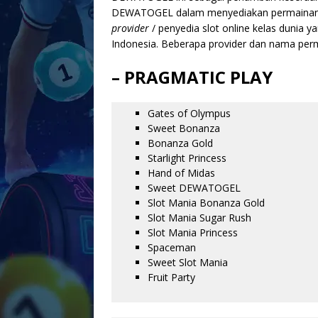
DEWATOGEL dalam menyediakan permainan s
provider
/ penyedia slot online kelas dunia 
Indonesia. Beberapa provider dan nama per
– PRAGMATIC PLAY
Gates of Olympus
Sweet Bonanza
Bonanza Gold
Starlight Princess
Hand of Midas
Sweet DEWATOGEL
Slot Mania Bonanza Gold
Slot Mania Sugar Rush
Slot Mania Princess
Spaceman
Sweet Slot Mania
Fruit Party