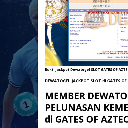
Bukti Jackpot Dewatogel SLOT GATES OF AZTE
DEWATOGEL JACKPOT SLOT di GATES OF A
MEMBER DEWATO
PELUNASAN KEME
di GATES OF AZTEC