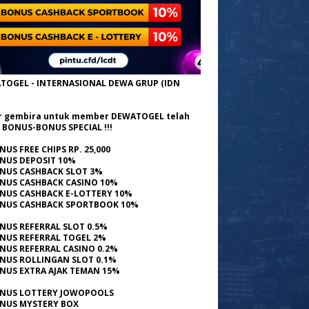
TOGEL - INTERNASIONAL DEWA GRUP (IDN
r gembira untuk member DEWATOGEL telah
r
BONUS-BONUS SPECIAL
!!!
US FREE CHIPS RP. 25,000
NUS DEPOSIT 10%
NUS CASHBACK SLOT 3%
NUS CASHBACK CASINO 10%
NUS CASHBACK E-LOTTERY 10%
NUS CASHBACK SPORTBOOK 10%
NUS REFERRAL SLOT 0.5%
NUS REFERRAL TOGEL 2%
NUS REFERRAL CASINO 0.2%
NUS ROLLINGAN SLOT 0.1%
NUS EXTRA AJAK TEMAN 15%
NUS LOTTERY JOWOPOOLS
NUS MYSTERY BOX