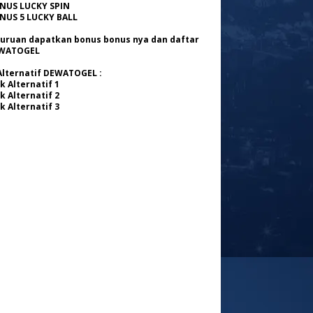
NUS LUCKY SPIN
NUS 5 LUCKY BALL
uruan dapatkan bonus bonus nya dan daftar
EWATOGEL
Alternatif
DEWATOGEL
:
k Alternatif 1
k Alternatif 2
k Alternatif 3