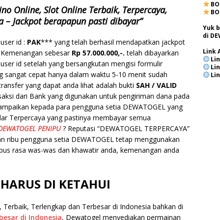
BO
no Online, Slot Online Terbaik, Terpercaya,
BO
a – Jackpot berapapun pasti dibayar”
Yuk b
di D
ser id :
PAK
*** yang telah berhasil mendapatkan jackpot
Link 
. Kemenangan sebesar
Rp
57.000.000
,-.
telah dibayarkan
Lin
ser id setelah yang bersangkutan mengisi formulir
Lin
ng sangat cepat hanya dalam waktu 5-10 menit sudah
Lin
transfer yang dapat anda lihat adalah bukti
SAH / VALID
nsaksi dari Bank yang digunakan untuk pengiriman dana pada
mi sampaikan kepada para pengguna setia DEWATOGEL yang
ndar Terpercaya yang pastinya membayar semua
DEWATOGEL PENIPU
? Reputasi “DEWATOGEL TERPERCAYA”
usan ribu pengguna setia DEWATOGEL tetap menggunakan
. Hapus rasa was-was dan khawatir anda, kemenangan anda
HARUS DI KETAHUI
, Terbaik, Terlengkap dan Terbesar di Indonesia bahkan di
rbesar di Indonesia
, Dewatogel menyediakan permainan