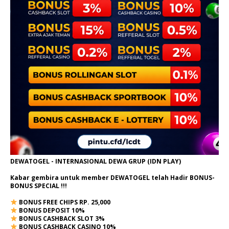
DEWATOGEL - INTERNASIONAL DEWA GRUP (IDN PLAY)
Kabar gembira untuk member DEWATOGEL telah Hadir
BONUS-
BONUS SPECIAL
!!!
BONUS FREE CHIPS RP. 25,000
BONUS DEPOSIT 10%
BONUS CASHBACK SLOT 3%
BONUS CASHBACK CASINO 10%