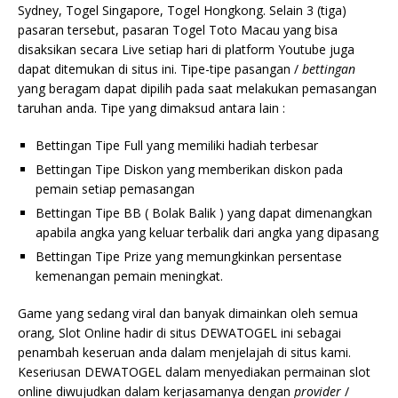
Sydney, Togel Singapore, Togel Hongkong. Selain 3 (tiga)
pasaran tersebut, pasaran Togel Toto Macau yang bisa
disaksikan secara Live setiap hari di platform Youtube juga
dapat ditemukan di situs ini. Tipe-tipe pasangan /
bettingan
yang beragam dapat dipilih pada saat melakukan pemasangan
taruhan anda. Tipe yang dimaksud antara lain :
Bettingan Tipe Full yang memiliki hadiah terbesar
Bettingan Tipe Diskon yang memberikan diskon pada
pemain setiap pemasangan
Bettingan Tipe BB ( Bolak Balik ) yang dapat dimenangkan
apabila angka yang keluar terbalik dari angka yang dipasang
Bettingan Tipe Prize yang memungkinkan persentase
kemenangan pemain meningkat.
Game yang sedang viral dan banyak dimainkan oleh semua
orang, Slot Online hadir di situs DEWATOGEL ini sebagai
penambah keseruan anda dalam menjelajah di situs kami.
Keseriusan DEWATOGEL dalam menyediakan permainan slot
online diwujudkan dalam kerjasamanya dengan
provider
/