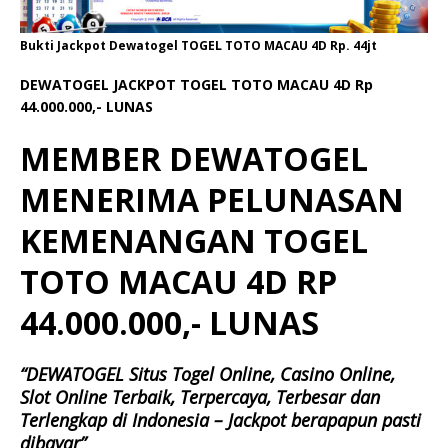
Bukti Jackpot Dewatogel TOGEL TOTO MACAU 4D Rp. 44jt
DEWATOGEL JACKPOT TOGEL TOTO MACAU 4D Rp
44.000.000,- LUNAS
MEMBER DEWATOGEL
MENERIMA PELUNASAN
KEMENANGAN
TOGEL
TOTO MACAU 4D RP
44.000.000,- LUNAS
“DEWATOGEL Situs Togel Online, Casino Online,
Slot Online Terbaik, Terpercaya, Terbesar dan
Terlengkap di Indonesia – Jackpot berapapun pasti
dibayar”