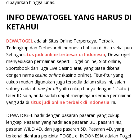
dibayarkan hingga lunas.
INFO DEWATOGEL YANG HARUS DI
KETAHUI
DEWATOGEL
adalah Situs Online Terpercaya, Terbaik,
Terlengkap dan Terbesar di Indonesia bahkan di Asia sekalipun.
Sebagai
situs judi online terbesar di Indonesia
, Dewatogel
menyediakan permainan seperti Togel online, Slot online,
Sportsbook dan juga Live Casino atau yang biasa dikenal
dengan nama
casino online
(kasino online). Fitur-fitur yang
cukup mudah digunakan juga tersedia dalam situs ini, salah
satunya adalah
one for all
yaitu cukup hanya dengan 1 (satu )
User ID saja, anda sudah dapat menjelajahi semua permainan
yang ada di
situs judi online terbaik di Indonesia
ini.
DEWATOGEL hadir dengan pasaran-pasaran yang cukup
lengkap. Pasaran yang hadir ada pasaran 3D, pasaran 4D,
pasaran WILD 4D, dan juga pasaran 5D. Pasaran 4D, yang
terkenal diantara pencinta TOGEL di INDONESIA adalah Togel