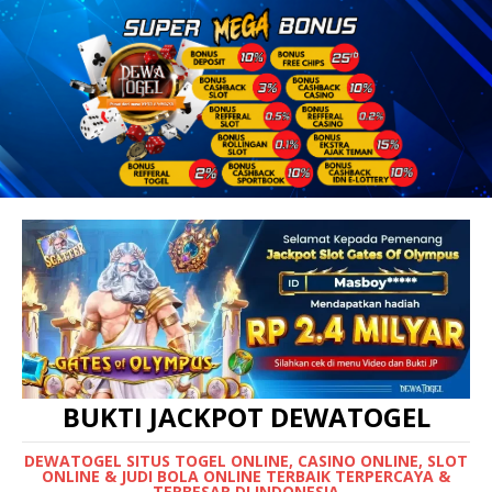
BUKTI JACKPOT DEWATOGEL
DEWATOGEL SITUS TOGEL ONLINE, CASINO ONLINE, SLOT
ONLINE & JUDI BOLA ONLINE TERBAIK TERPERCAYA &
TERBESAR DI INDONESIA