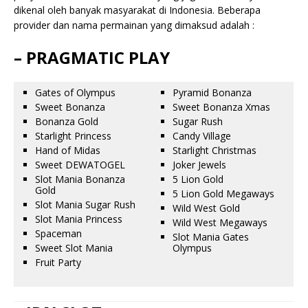
dikenal oleh banyak masyarakat di Indonesia. Beberapa
provider dan nama permainan yang dimaksud adalah :
– PRAGMATIC PLAY
Gates of Olympus
Pyramid Bonanza
Sweet Bonanza
Sweet Bonanza Xmas
Bonanza Gold
Sugar Rush
Starlight Princess
Candy Village
Hand of Midas
Starlight Christmas
Sweet DEWATOGEL
Joker Jewels
Slot Mania Bonanza
5 Lion Gold
Gold
5 Lion Gold Megaways
Slot Mania Sugar Rush
Wild West Gold
Slot Mania Princess
Wild West Megaways
Spaceman
Slot Mania Gates
Sweet Slot Mania
Olympus
Fruit Party