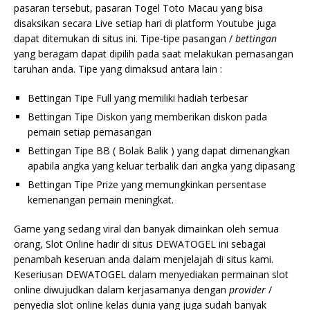
pasaran tersebut, pasaran Togel Toto Macau yang bisa
disaksikan secara Live setiap hari di platform Youtube juga
dapat ditemukan di situs ini. Tipe-tipe pasangan /
bettingan
yang beragam dapat dipilih pada saat melakukan pemasangan
taruhan anda. Tipe yang dimaksud antara lain :
Bettingan Tipe Full yang memiliki hadiah terbesar
Bettingan Tipe Diskon yang memberikan diskon pada
pemain setiap pemasangan
Bettingan Tipe BB ( Bolak Balik ) yang dapat dimenangkan
apabila angka yang keluar terbalik dari angka yang dipasang
Bettingan Tipe Prize yang memungkinkan persentase
kemenangan pemain meningkat.
Game yang sedang viral dan banyak dimainkan oleh semua
orang, Slot Online hadir di situs DEWATOGEL ini sebagai
penambah keseruan anda dalam menjelajah di situs kami.
Keseriusan DEWATOGEL dalam menyediakan permainan slot
online diwujudkan dalam kerjasamanya dengan
provider
/
penyedia slot online kelas dunia yang juga sudah banyak