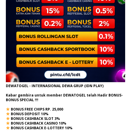
DEWATOGEL - INTERNASIONAL DEWA GRUP (IDN PLAY)
Kabar gembira untuk member DEWATOGEL telah Hadir
BONUS-
BONUS SPECIAL
!!!
BONUS FREE CHIPS RP. 25,000
BONUS DEPOSIT 10%
BONUS CASHBACK SLOT 3%
BONUS CASHBACK CASINO 10%
BONUS CASHBACK E-LOTTERY 10%