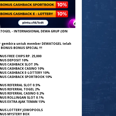
TOGEL - INTERNASIONAL DEWA GRUP (IDN
r gembira untuk member DEWATOGEL telah
r
BONUS-BONUS SPECIAL
!!!
US FREE CHIPS RP. 25,000
NUS DEPOSIT 10%
NUS CASHBACK SLOT 3%
NUS CASHBACK CASINO 10%
NUS CASHBACK E-LOTTERY 10%
NUS CASHBACK SPORTBOOK 10%
NUS REFERRAL SLOT 0.5%
NUS REFERRAL TOGEL 2%
NUS REFERRAL CASINO 0.2%
NUS ROLLINGAN SLOT 0.1%
NUS EXTRA AJAK TEMAN 15%
NUS LOTTERY JOWOPOOLS
NUS MYSTERY BOX