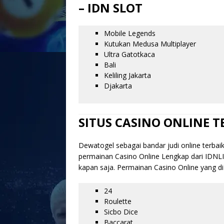
– IDN SLOT
Mobile Legends
Kutukan Medusa Multiplayer
Ultra Gatotkaca
Bali
Keliling Jakarta
Djakarta
SITUS CASINO ONLINE 
Dewatogel sebagai bandar judi online terbai
permainan Casino Online Lengkap dari IDNLI
kapan saja. Permainan Casino Online yang di 
24
Roulette
Sicbo Dice
Baccarat