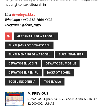
hubungi kontak dibawah ini :
Link
dewatogel88.co
Whatsapp : +62 812-1668-4428
Telegram : @dewa_togel
ALTERNATIF DEWATOGEL
BUKTI JACKPOT DEWATOGEL
BUKTI MENANG DEWATOGEL
BUKTI TRANSFER
DEWATOGEL LOGIN
DEWATOGEL MOBILE
DEWATOGEL PENIPU
JACKPOT TOGEL
TOGEL INDONESIA
TOGEL WLA
PREVIOUS
DEWATOGEL JACKPOT LIVE CASINO 48D & 24D RP
82.000.000,- LUNAS