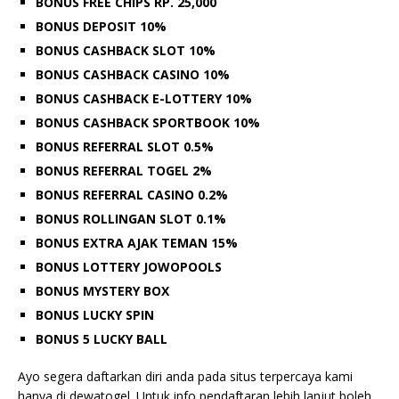
BONUS FREE CHIPS RP. 25,000
BONUS DEPOSIT 10%
BONUS CASHBACK SLOT 10%
BONUS CASHBACK CASINO 10%
BONUS CASHBACK E-LOTTERY 10%
BONUS CASHBACK SPORTBOOK 10%
BONUS REFERRAL SLOT 0.5%
BONUS REFERRAL TOGEL 2%
BONUS REFERRAL CASINO 0.2%
BONUS ROLLINGAN SLOT 0.1%
BONUS EXTRA AJAK TEMAN 15%
BONUS LOTTERY JOWOPOOLS
BONUS MYSTERY BOX
BONUS LUCKY SPIN
BONUS 5 LUCKY BALL
Ayo segera daftarkan diri anda pada situs terpercaya kami
hanya di dewatogel. Untuk info pendaftaran lebih lanjut boleh