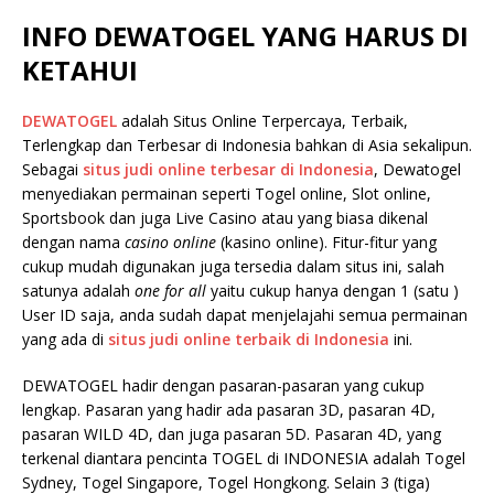
INFO DEWATOGEL YANG HARUS DI
KETAHUI
DEWATOGEL
adalah Situs Online Terpercaya, Terbaik,
Terlengkap dan Terbesar di Indonesia bahkan di Asia sekalipun.
Sebagai
situs judi online terbesar di Indonesia
, Dewatogel
menyediakan permainan seperti Togel online, Slot online,
Sportsbook dan juga Live Casino atau yang biasa dikenal
dengan nama
casino online
(kasino online). Fitur-fitur yang
cukup mudah digunakan juga tersedia dalam situs ini, salah
satunya adalah
one for all
yaitu cukup hanya dengan 1 (satu )
User ID saja, anda sudah dapat menjelajahi semua permainan
yang ada di
situs judi online terbaik di Indonesia
ini.
DEWATOGEL hadir dengan pasaran-pasaran yang cukup
lengkap. Pasaran yang hadir ada pasaran 3D, pasaran 4D,
pasaran WILD 4D, dan juga pasaran 5D. Pasaran 4D, yang
terkenal diantara pencinta TOGEL di INDONESIA adalah Togel
Sydney, Togel Singapore, Togel Hongkong. Selain 3 (tiga)