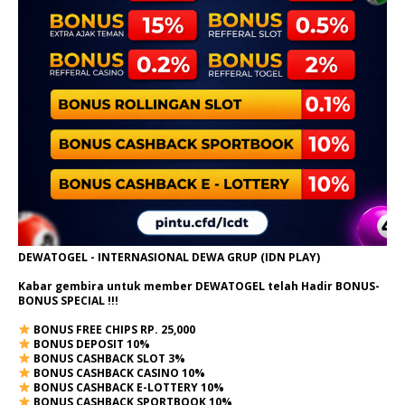
DEWATOGEL - INTERNASIONAL DEWA GRUP (IDN PLAY)
Kabar gembira untuk member DEWATOGEL telah Hadir
BONUS-
BONUS SPECIAL
!!!
BONUS FREE CHIPS RP. 25,000
BONUS DEPOSIT 10%
BONUS CASHBACK SLOT 3%
BONUS CASHBACK CASINO 10%
BONUS CASHBACK E-LOTTERY 10%
BONUS CASHBACK SPORTBOOK 10%