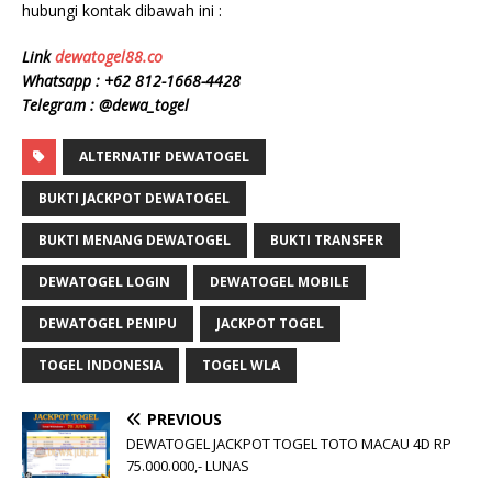
hubungi kontak dibawah ini :
Link
dewatogel88.co
Whatsapp : +62 812-1668-4428
Telegram : @dewa_togel
ALTERNATIF DEWATOGEL
BUKTI JACKPOT DEWATOGEL
BUKTI MENANG DEWATOGEL
BUKTI TRANSFER
DEWATOGEL LOGIN
DEWATOGEL MOBILE
DEWATOGEL PENIPU
JACKPOT TOGEL
TOGEL INDONESIA
TOGEL WLA
PREVIOUS
DEWATOGEL JACKPOT TOGEL TOTO MACAU 4D RP
75.000.000,- LUNAS