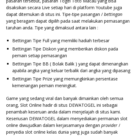
pasaran tersebut, pasaran Togel Toto Macau yang bisa
disaksikan secara Live setiap hari di platform Youtube juga
dapat ditemukan di situs ini. Tipe-tipe pasangan /
bettingan
yang beragam dapat dipilih pada saat melakukan pemasangan
taruhan anda. Tipe yang dimaksud antara lain :
Bettingan Tipe Full yang memiliki hadiah terbesar
Bettingan Tipe Diskon yang memberikan diskon pada
pemain setiap pemasangan
Bettingan Tipe BB ( Bolak Balik ) yang dapat dimenangkan
apabila angka yang keluar terbalik dari angka yang dipasang
Bettingan Tipe Prize yang memungkinkan persentase
kemenangan pemain meningkat.
Game yang sedang viral dan banyak dimainkan oleh semua
orang, Slot Online hadir di situs DEWATOGEL ini sebagai
penambah keseruan anda dalam menjelajah di situs kami.
Keseriusan DEWATOGEL dalam menyediakan permainan slot
online diwujudkan dalam kerjasamanya dengan
provider
/
penyedia slot online kelas dunia yang juga sudah banyak