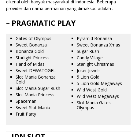
dikenal oleh banyak masyarakat di Indonesia. Beberapa
provider dan nama permainan yang dimaksud adalah :
– PRAGMATIC PLAY
Gates of Olympus
Pyramid Bonanza
Sweet Bonanza
Sweet Bonanza Xmas
Bonanza Gold
Sugar Rush
Starlight Princess
Candy Village
Hand of Midas
Starlight Christmas
Sweet DEWATOGEL
Joker Jewels
Slot Mania Bonanza
5 Lion Gold
Gold
5 Lion Gold Megaways
Slot Mania Sugar Rush
Wild West Gold
Slot Mania Princess
Wild West Megaways
Spaceman
Slot Mania Gates
Sweet Slot Mania
Olympus
Fruit Party
– IDN SLOT