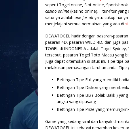
seperti Togel online, Slot online, Sportsboo
casino online
(kasino online). Fitur-fitur yan
satunya adalah
one for all
yaitu cukup hanya 
menjelajahi semua permainan yang ada di
s
DEWATOGEL hadir dengan pasaran-pasaran y
pasaran 4D, pasaran WILD 4D, dan juga pasa
TOGEL di INDONESIA adalah Togel Sydney, To
tersebut, pasaran Togel Toto Macau yang bis
juga dapat ditemukan di situs ini. Tipe-tipe 
melakukan pemasangan taruhan anda. Tipe ya
Bettingan Tipe Full yang memiliki hadi
Bettingan Tipe Diskon yang memberik
Bettingan Tipe BB ( Bolak Balik ) yang
angka yang dipasang
Bettingan Tipe Prize yang memungki
Game yang sedang viral dan banyak dimainkan
DEWATOGEL ini sebagai penambah keseruan a