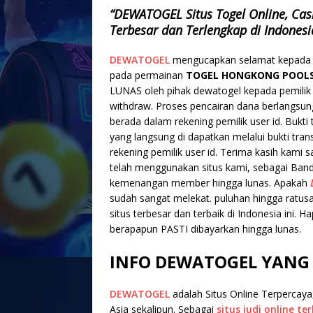
“DEWATOGEL Situs Togel Online, Casi
Terbesar dan Terlengkap di Indonesi
DEWATOGEL
mengucapkan selamat kepada us
pada permainan
TOGEL HONGKONG POOL
LUNAS oleh pihak dewatogel kepada pemilik u
withdraw. Proses pencairan dana berlangsu
berada dalam rekening pemilik user id. Bukti 
yang langsung di dapatkan melalui bukti tra
rekening pemilik user id. Terima kasih ka
telah menggunakan situs kami, sebagai Ba
kemenangan member hingga lunas. Apakah
sudah sangat melekat. puluhan hingga rat
situs terbesar dan terbaik di Indonesia ini
berapapun PASTI dibayarkan hingga lunas.
INFO DEWATOGEL YANG 
DEWATOGEL
adalah Situs Online Terpercaya
Asia sekalipun. Sebagai
situs judi online te