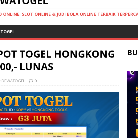
EWATOGEL
 ONLINE, SLOT ONLINE & JUDI BOLA ONLINE TERBAIK TERPERCA
ATOGEL
POT TOGEL HONGKONG
BU
000,- LUNAS
ot DEWATOGEL
0