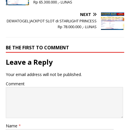
Rp 65.300.000 ,- LUNAS
NEXT
DEWATOGEL JACKPOT SLOT di STARLIGHT PRINCESS
Rp 78.000.000 ,- LUNAS
BE THE FIRST TO COMMENT
Leave a Reply
Your email address will not be published.
Comment
Name
*