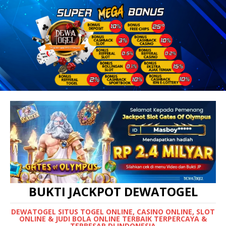
BUKTI JACKPOT DEWATOGEL
DEWATOGEL SITUS TOGEL ONLINE, CASINO ONLINE, SLOT
ONLINE & JUDI BOLA ONLINE TERBAIK TERPERCAYA &
TERBESAR DI INDONESIA