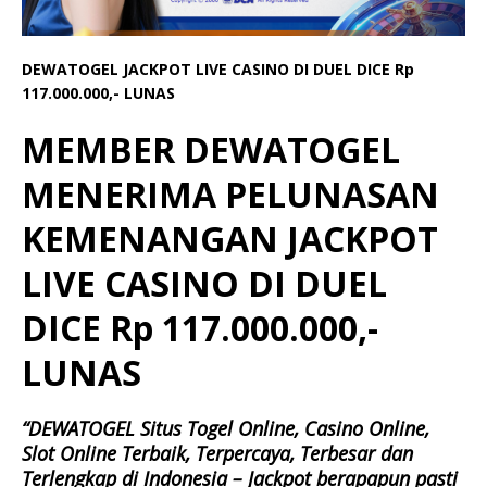
DEWATOGEL JACKPOT LIVE CASINO DI DUEL DICE Rp
117.000.000,- LUNAS
MEMBER DEWATOGEL
MENERIMA PELUNASAN
KEMENANGAN JACKPOT
LIVE CASINO DI DUEL
DICE Rp 117.000.000,-
LUNAS
“DEWATOGEL Situs Togel Online, Casino Online,
Slot Online Terbaik, Terpercaya, Terbesar dan
Terlengkap di Indonesia – Jackpot berapapun pasti