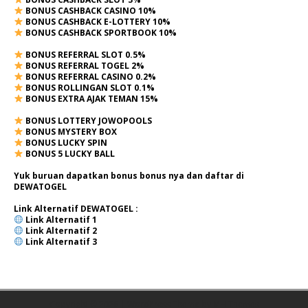
BONUS CASHBACK CASINO 10%
BONUS CASHBACK E-LOTTERY 10%
BONUS CASHBACK SPORTBOOK 10%
BONUS REFERRAL SLOT 0.5%
BONUS REFERRAL TOGEL 2%
BONUS REFERRAL CASINO 0.2%
BONUS ROLLINGAN SLOT 0.1%
BONUS EXTRA AJAK TEMAN 15%
BONUS LOTTERY JOWOPOOLS
BONUS MYSTERY BOX
BONUS LUCKY SPIN
BONUS 5 LUCKY BALL
Yuk buruan dapatkan bonus bonus nya dan daftar di
DEWATOGEL
Link Alternatif
DEWATOGEL
:
Link Alternatif 1
Link Alternatif 2
Link Alternatif 3
Copyright © 2026 | WordPress Theme by
MH Themes