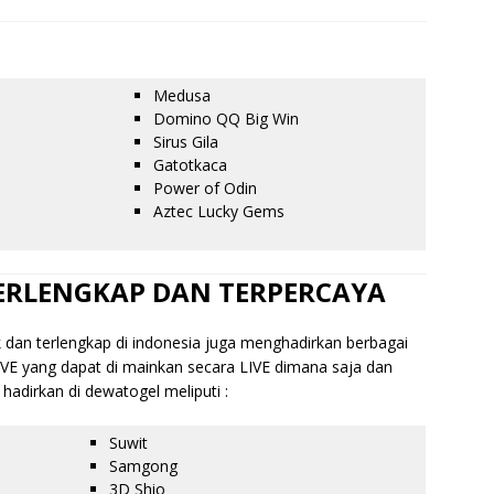
Medusa
Domino QQ Big Win
Sirus Gila
Gatotkaca
Power of Odin
Aztec Lucky Gems
TERLENGKAP DAN TERPERCAYA
k dan terlengkap di indonesia juga menghadirkan berbagai
VE yang dapat di mainkan secara LIVE dimana saja dan
hadirkan di dewatogel meliputi :
Suwit
Samgong
3D Shio