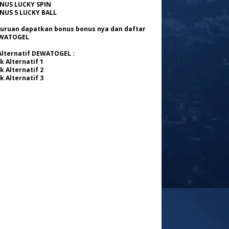
NUS LUCKY SPIN
NUS 5 LUCKY BALL
uruan dapatkan bonus bonus nya dan daftar
EWATOGEL
Alternatif
DEWATOGEL
:
k Alternatif 1
k Alternatif 2
k Alternatif 3