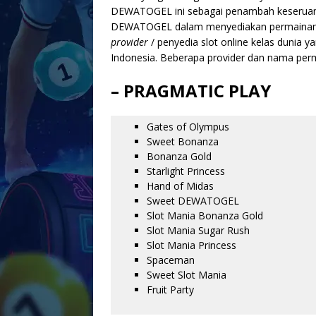
DEWATOGEL ini sebagai penambah keseruan a
DEWATOGEL dalam menyediakan permainan s
provider
/ penyedia slot online kelas dunia 
Indonesia. Beberapa provider dan nama per
– PRAGMATIC PLAY
Gates of Olympus
Sweet Bonanza
Bonanza Gold
Starlight Princess
Hand of Midas
Sweet DEWATOGEL
Slot Mania Bonanza Gold
Slot Mania Sugar Rush
Slot Mania Princess
Spaceman
Sweet Slot Mania
Fruit Party