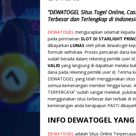
“DEWATOGEL Situs Togel Online, Casi
Terbesar dan Terlengkap di Indonesi
DEWATOGEL
mengucapkan selamat kepada u
pada permainan
SLOT DI STARLIGHT PRINC
dibayarkan
LUNAS
oleh pihak dewatogel kep
formulir withdraw. Proses pencairan dana b
sudah berada dalam rekening pemilik user id.
VALID
yang langsung di dapatkan melalui buk
dana pada rekening pemilik user id. Terima 
DEWATOGEL yang telah menggunakan situs k
semua kemenangan member hingga lunas. 
TERPERCAYA” sudah sangat melekat. puluha
menggunakan situs terbesar dan terbaik di I
kemenangan anda berapapun PASTI dibayark
INFO DEWATOGEL YANG 
DEWATOGEL
adalah Situs Online Terpercaya