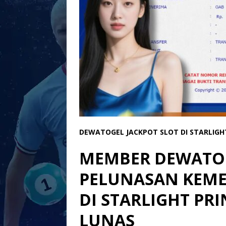
DEWATOGEL JACKPOT SLOT DI STARLIGHT 
MEMBER DEWATO
PELUNASAN KEME
DI STARLIGHT PRIN
LUNAS