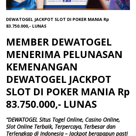
DEWATOGEL JACKPOT SLOT DI POKER MANIA Rp
83.750.000,- LUNAS
MEMBER DEWATOGEL
MENERIMA PELUNASAN
KEMENANGAN
DEWATOGEL JACKPOT
SLOT DI POKER MANIA Rp
83.750.000,- LUNAS
“DEWATOGEL Situs Togel Online, Casino Online,
Slot Online Terbaik, Terpercaya, Terbesar dan
Terlengkap di Indonesia – Jackpot berapapun pasti