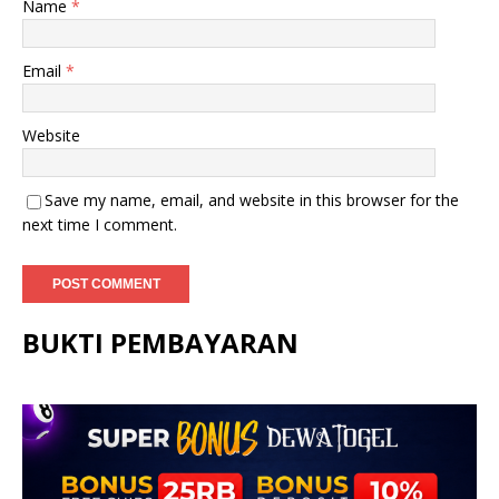
Name
*
Email
*
Website
Save my name, email, and website in this browser for the
next time I comment.
BUKTI PEMBAYARAN