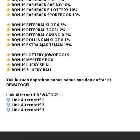
BONUS CASHBACK CASINO 10%
BONUS CASHBACK E-LOTTERY 10%
BONUS CASHBACK SPORTBOOK 10%
BONUS REFERRAL SLOT 0.5%
BONUS REFERRAL TOGEL 2%
BONUS REFERRAL CASINO 0.2%
BONUS ROLLINGAN SLOT 0.1%
BONUS EXTRA AJAK TEMAN 15%
BONUS LOTTERY JOWOPOOLS
BONUS MYSTERY BOX
BONUS LUCKY SPIN
BONUS 5 LUCKY BALL
Yuk buruan dapatkan bonus bonus nya dan daftar di
DEWATOGEL
Link Alternatif
DEWATOGEL
:
Link Alternatif 1
Link Alternatif 2
Link Alternatif 3
Copyright © 2026 | WordPress Theme by
MH Themes