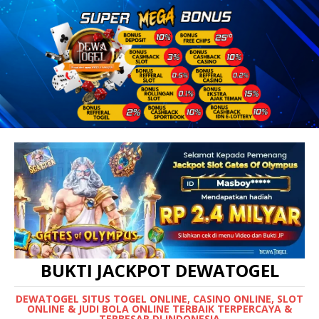
BUKTI JACKPOT DEWATOGEL
DEWATOGEL SITUS TOGEL ONLINE, CASINO ONLINE, SLOT
ONLINE & JUDI BOLA ONLINE TERBAIK TERPERCAYA &
TERBESAR DI INDONESIA