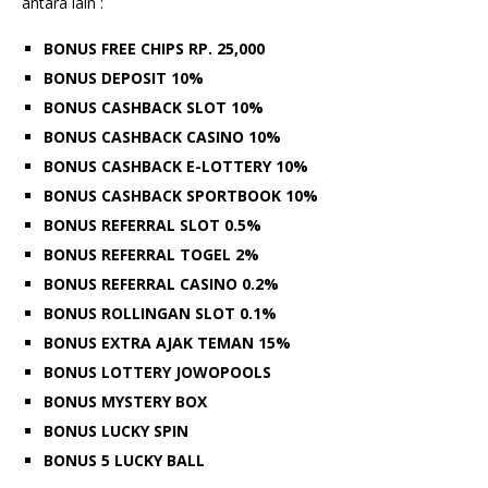
antara lain :
BONUS FREE CHIPS RP. 25,000
BONUS DEPOSIT 10%
BONUS CASHBACK SLOT 10%
BONUS CASHBACK CASINO 10%
BONUS CASHBACK E-LOTTERY 10%
BONUS CASHBACK SPORTBOOK 10%
BONUS REFERRAL SLOT 0.5%
BONUS REFERRAL TOGEL 2%
BONUS REFERRAL CASINO 0.2%
BONUS ROLLINGAN SLOT 0.1%
BONUS EXTRA AJAK TEMAN 15%
BONUS LOTTERY JOWOPOOLS
BONUS MYSTERY BOX
BONUS LUCKY SPIN
BONUS 5 LUCKY BALL