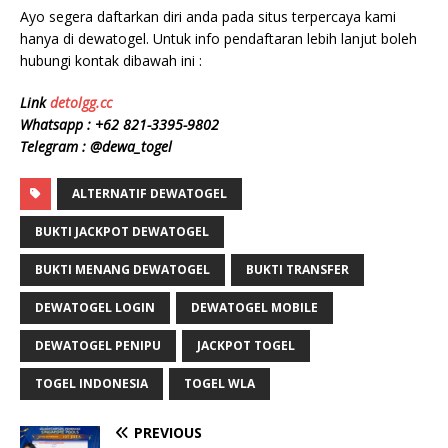
Ayo segera daftarkan diri anda pada situs terpercaya kami
hanya di dewatogel. Untuk info pendaftaran lebih lanjut boleh
hubungi kontak dibawah ini :
Link
detolgg.cc
Whatsapp :
+62 8
21-3395-9802
Telegram : @dewa_togel
ALTERNATIF DEWATOGEL
BUKTI JACKPOT DEWATOGEL
BUKTI MENANG DEWATOGEL
BUKTI TRANSFER
DEWATOGEL LOGIN
DEWATOGEL MOBILE
DEWATOGEL PENIPU
JACKPOT TOGEL
TOGEL INDONESIA
TOGEL WLA
PREVIOUS