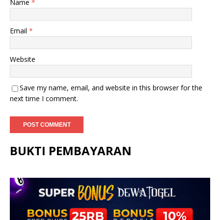
Name
*
Email
*
Website
Save my name, email, and website in this browser for the
next time I comment.
BUKTI PEMBAYARAN