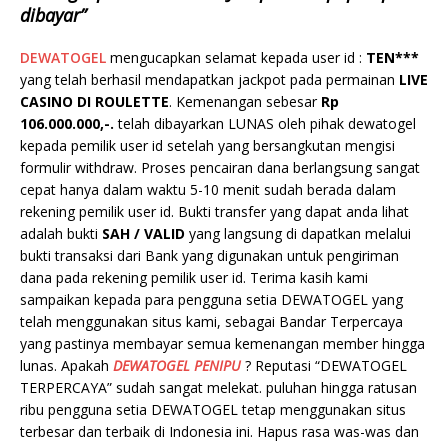
dibayar”
DEWATOGEL
mengucapkan selamat kepada user id :
TEN***
yang telah berhasil mendapatkan jackpot pada permainan
LIVE
CASINO DI ROULETTE
. Kemenangan sebesar
Rp
106.000.000,-.
telah dibayarkan LUNAS oleh pihak dewatogel
kepada pemilik user id setelah yang bersangkutan mengisi
formulir withdraw. Proses pencairan dana berlangsung sangat
cepat hanya dalam waktu 5-10 menit sudah berada dalam
rekening pemilik user id. Bukti transfer yang dapat anda lihat
adalah bukti
SAH / VALID
yang langsung di dapatkan melalui
bukti transaksi dari Bank yang digunakan untuk pengiriman
dana pada rekening pemilik user id. Terima kasih kami
sampaikan kepada para pengguna setia DEWATOGEL yang
telah menggunakan situs kami, sebagai Bandar Terpercaya
yang pastinya membayar semua kemenangan member hingga
lunas. Apakah
DEWATOGEL PENIPU
? Reputasi “DEWATOGEL
TERPERCAYA” sudah sangat melekat. puluhan hingga ratusan
ribu pengguna setia DEWATOGEL tetap menggunakan situs
terbesar dan terbaik di Indonesia ini. Hapus rasa was-was dan