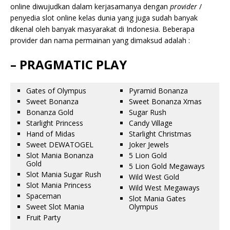
online diwujudkan dalam kerjasamanya dengan
provider
/
penyedia slot online kelas dunia yang juga sudah banyak
dikenal oleh banyak masyarakat di Indonesia. Beberapa
provider dan nama permainan yang dimaksud adalah :
– PRAGMATIC PLAY
Gates of Olympus
Pyramid Bonanza
Sweet Bonanza
Sweet Bonanza Xmas
Bonanza Gold
Sugar Rush
Starlight Princess
Candy Village
Hand of Midas
Starlight Christmas
Sweet DEWATOGEL
Joker Jewels
Slot Mania Bonanza
5 Lion Gold
Gold
5 Lion Gold Megaways
Slot Mania Sugar Rush
Wild West Gold
Slot Mania Princess
Wild West Megaways
Spaceman
Slot Mania Gates
Sweet Slot Mania
Olympus
Fruit Party