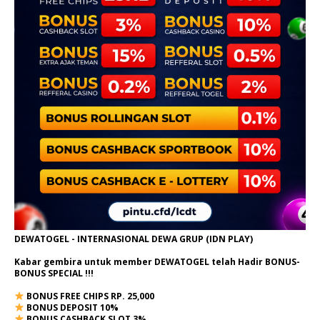
DEWATOGEL - INTERNASIONAL DEWA GRUP (IDN PLAY)
Kabar gembira untuk member DEWATOGEL telah Hadir
BONUS-
BONUS SPECIAL
!!!
BONUS FREE CHIPS RP. 25,000
BONUS DEPOSIT 10%
BONUS CASHBACK SLOT 3%