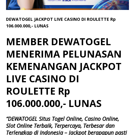
DEWATOGEL JACKPOT LIVE CASINO DI ROULETTE Rp
106.000.000,- LUNAS
MEMBER DEWATOGEL
MENERIMA PELUNASAN
KEMENANGAN JACKPOT
LIVE CASINO DI
ROULETTE Rp
106.000.000,- LUNAS
“DEWATOGEL Situs Togel Online, Casino Online,
Slot Online Terbaik, Terpercaya, Terbesar dan
Terlengkap di Indonesia – Jackpot berapapun pasti