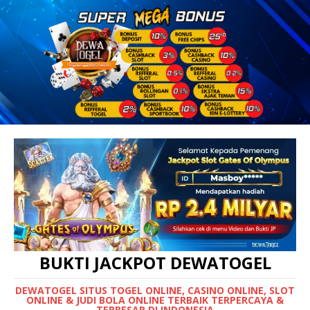
BUKTI JACKPOT DEWATOGEL
DEWATOGEL SITUS TOGEL ONLINE, CASINO ONLINE, SLOT
ONLINE & JUDI BOLA ONLINE TERBAIK TERPERCAYA &
TERBESAR DI INDONESIA