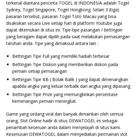
terkenal diantara pencinta TOGEL di INDONESIA adalah Togel
Sydney, Togel Singapore, Togel Hongkong. Selain 3 (tiga)
pasaran tersebut, pasaran Togel Toto Macau yang bisa
disaksikan secara Live setiap hari di platform Youtube juga
dapat ditemukan di situs ini. Tipe-tipe pasangan /
bettingan
yang beragam dapat dipilih pada saat melakukan pemasangan
taruhan anda. Tipe yang dimaksud antara lain :
Bettingan Tipe Full yang memiliki hadiah terbesar
Bettingan Tipe Diskon yang memberikan diskon pada
pemain setiap pemasangan
Bettingan Tipe BB ( Bolak Balik ) yang dapat dimenangkan
apabila angka yang keluar terbalik dari angka yang dipasang
Bettingan Tipe Prize yang memungkinkan persentase
kemenangan pemain meningkat.
Game yang sedang viral dan banyak dimainkan oleh semua
orang, Slot Online hadir di situs DEWATOGEL ini sebagai
penambah keseruan anda dalam menjelajah di situs kami.
Keseriusan DEWATOGEL dalam menyediakan permainan slot