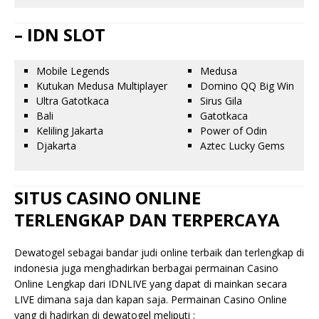
– IDN SLOT
Mobile Legends
Medusa
Kutukan Medusa Multiplayer
Domino QQ Big Win
Ultra Gatotkaca
Sirus Gila
Bali
Gatotkaca
Keliling Jakarta
Power of Odin
Djakarta
Aztec Lucky Gems
SITUS CASINO ONLINE
TERLENGKAP DAN TERPERCAYA
Dewatogel sebagai bandar judi online terbaik dan terlengkap di
indonesia juga menghadirkan berbagai permainan Casino
Online Lengkap dari IDNLIVE yang dapat di mainkan secara
LIVE dimana saja dan kapan saja. Permainan Casino Online
yang di hadirkan di dewatogel meliputi :