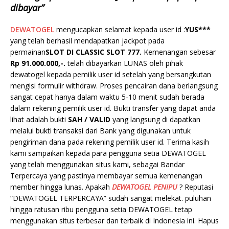
dibayar”
DEWATOGEL
mengucapkan selamat kepada user id :
YUS***
yang telah berhasil mendapatkan jackpot pada
permainan
SLOT DI CLASSIC SLOT 777.
Kemenangan sebesar
Rp 91.000.000,-.
telah dibayarkan LUNAS oleh pihak
dewatogel kepada pemilik user id setelah yang bersangkutan
mengisi formulir withdraw. Proses pencairan dana berlangsung
sangat cepat hanya dalam waktu 5-10 menit sudah berada
dalam rekening pemilik user id. Bukti transfer yang dapat anda
lihat adalah bukti
SAH / VALID
yang langsung di dapatkan
melalui bukti transaksi dari Bank yang digunakan untuk
pengiriman dana pada rekening pemilik user id. Terima kasih
kami sampaikan kepada para pengguna setia DEWATOGEL
yang telah menggunakan situs kami, sebagai Bandar
Terpercaya yang pastinya membayar semua kemenangan
member hingga lunas. Apakah
DEWATOGEL PENIPU
? Reputasi
“DEWATOGEL TERPERCAYA” sudah sangat melekat. puluhan
hingga ratusan ribu pengguna setia DEWATOGEL tetap
menggunakan situs terbesar dan terbaik di Indonesia ini. Hapus