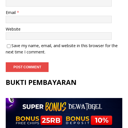
Email
*
Website
Save my name, email, and website in this browser for the
next time I comment.
BUKTI PEMBAYARAN