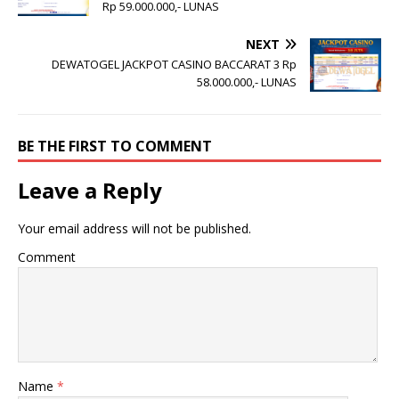
Rp 59.000.000,- LUNAS
NEXT
DEWATOGEL JACKPOT CASINO BACCARAT 3 Rp
58.000.000,- LUNAS
BE THE FIRST TO COMMENT
Leave a Reply
Your email address will not be published.
Comment
Name
*