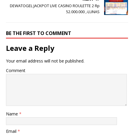
DEWATOGEL JACKPOT LIVE CASINO ROULETTE 2 Rp
52.000.000 ,-LUNAS
BE THE FIRST TO COMMENT
Leave a Reply
Your email address will not be published.
Comment
Name
*
Email
*