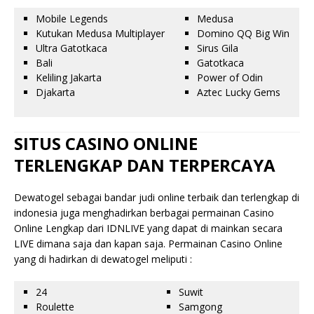
Mobile Legends
Medusa
Kutukan Medusa Multiplayer
Domino QQ Big Win
Ultra Gatotkaca
Sirus Gila
Bali
Gatotkaca
Keliling Jakarta
Power of Odin
Djakarta
Aztec Lucky Gems
SITUS CASINO ONLINE
TERLENGKAP DAN TERPERCAYA
Dewatogel sebagai bandar judi online terbaik dan terlengkap di
indonesia juga menghadirkan berbagai permainan Casino
Online Lengkap dari IDNLIVE yang dapat di mainkan secara
LIVE dimana saja dan kapan saja. Permainan Casino Online
yang di hadirkan di dewatogel meliputi :
24
Suwit
Roulette
Samgong