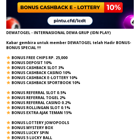
DEWATOGEL - INTERNASIONAL DEWA GRUP (IDN PLAY)
Kabar gembira untuk member DEWATOGEL telah Hadir
BONUS-
BONUS SPECIAL
!!!
BONUS FREE CHIPS RP. 25,000
BONUS DEPOSIT 10%
BONUS CASHBACK SLOT 3%
BONUS CASHBACK CASINO 10%
BONUS CASHBACK E-LOTTERY 10%
BONUS CASHBACK SPORTBOOK 10%
BONUS REFERRAL SLOT 0.5%
BONUS REFERRAL TOGEL 2%
BONUS REFERRAL CASINO 0.2%
BONUS ROLLINGAN SLOT 0.1%
BONUS EXTRA AJAK TEMAN 15%
BONUS LOTTERY JOWOPOOLS
BONUS MYSTERY BOX
BONUS LUCKY SPIN
BONUS 5 LUCKY BALL