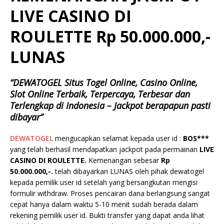
LIVE CASINO DI
ROULETTE Rp 50.000.000,-
LUNAS
“DEWATOGEL Situs Togel Online, Casino Online,
Slot Online Terbaik, Terpercaya, Terbesar dan
Terlengkap di Indonesia – Jackpot berapapun pasti
dibayar”
DEWATOGEL
mengucapkan selamat kepada user id :
BOS***
yang telah berhasil mendapatkan jackpot pada permainan
LIVE
CASINO DI ROULETTE.
Kemenangan sebesar
Rp
50.000.000,-.
telah dibayarkan LUNAS oleh pihak dewatogel
kepada pemilik user id setelah yang bersangkutan mengisi
formulir withdraw. Proses pencairan dana berlangsung sangat
cepat hanya dalam waktu 5-10 menit sudah berada dalam
rekening pemilik user id. Bukti transfer yang dapat anda lihat