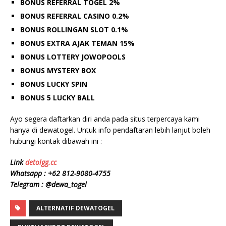
BONUS REFERRAL TOGEL 2%
BONUS REFERRAL CASINO 0.2%
BONUS ROLLINGAN SLOT 0.1%
BONUS EXTRA AJAK TEMAN 15%
BONUS LOTTERY JOWOPOOLS
BONUS MYSTERY BOX
BONUS LUCKY SPIN
BONUS 5 LUCKY BALL
Ayo segera daftarkan diri anda pada situs terpercaya kami
hanya di dewatogel. Untuk info pendaftaran lebih lanjut boleh
hubungi kontak dibawah ini :
Link
detolgg.cc
Whatsapp :
+62 812-9080-4755
Telegram : @dewa_togel
ALTERNATIF DEWATOGEL