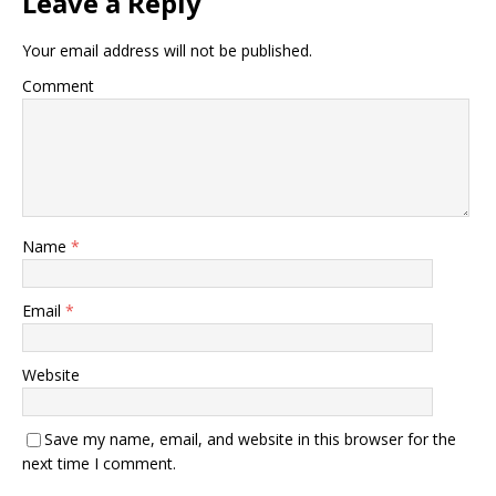
Leave a Reply
Your email address will not be published.
Comment
Name
*
Email
*
Website
Save my name, email, and website in this browser for the
next time I comment.