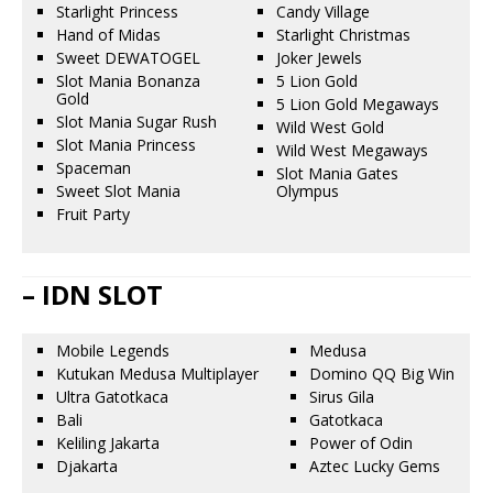
Starlight Princess
Candy Village
Hand of Midas
Starlight Christmas
Sweet DEWATOGEL
Joker Jewels
Slot Mania Bonanza
5 Lion Gold
Gold
5 Lion Gold Megaways
Slot Mania Sugar Rush
Wild West Gold
Slot Mania Princess
Wild West Megaways
Spaceman
Slot Mania Gates
Sweet Slot Mania
Olympus
Fruit Party
– IDN SLOT
Mobile Legends
Medusa
Kutukan Medusa Multiplayer
Domino QQ Big Win
Ultra Gatotkaca
Sirus Gila
Bali
Gatotkaca
Keliling Jakarta
Power of Odin
Djakarta
Aztec Lucky Gems