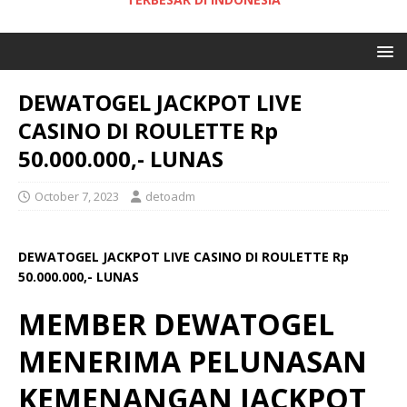
DEWATOGEL JACKPOT LIVE
CASINO DI ROULETTE Rp
50.000.000,- LUNAS
October 7, 2023
detoadm
DEWATOGEL JACKPOT LIVE CASINO DI ROULETTE Rp
50.000.000,- LUNAS
MEMBER DEWATOGEL
MENERIMA PELUNASAN
KEMENANGAN JACKPOT