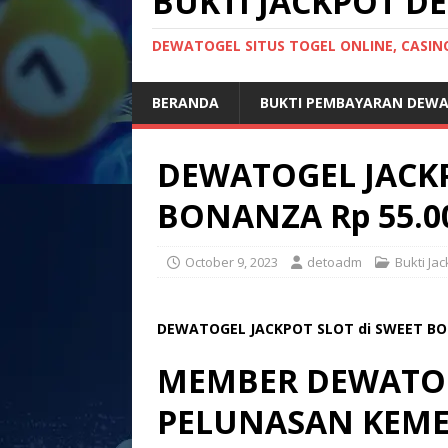
BUKTI JACKPOT D
DEWATOGEL SITUS TOGEL ONLINE, CASINO
BERANDA
BUKTI PEMBAYARAN DEW
DEWATOGEL JACKP
BONANZA Rp 55.00
October 9, 2023
detoadm
Bukti J
DEWATOGEL JACKPOT SLOT di SWEET BON
MEMBER DEWATO
PELUNASAN KEME