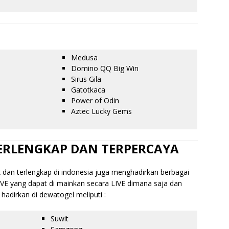
Medusa
Domino QQ Big Win
Sirus Gila
Gatotkaca
Power of Odin
Aztec Lucky Gems
TERLENGKAP DAN TERPERCAYA
k dan terlengkap di indonesia juga menghadirkan berbagai
VE yang dapat di mainkan secara LIVE dimana saja dan
hadirkan di dewatogel meliputi :
Suwit