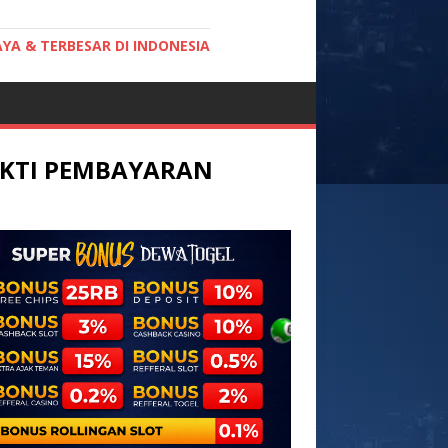
YA & TERBESAR DI INDONESIA
KTI PEMBAYARAN