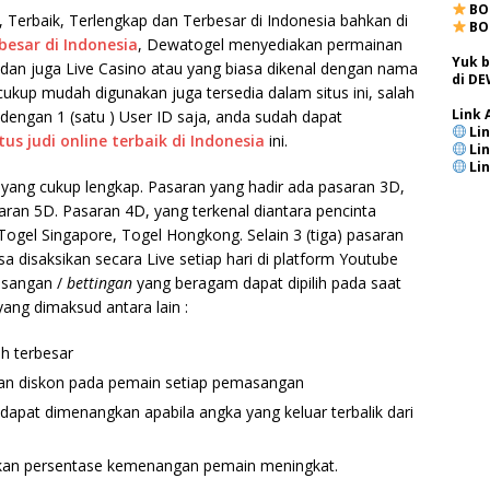
BO
, Terbaik, Terlengkap dan Terbesar di Indonesia bahkan di
BO
rbesar di Indonesia
, Dewatogel menyediakan permainan
Yuk b
k dan juga Live Casino atau yang biasa dikenal dengan nama
di D
g cukup mudah digunakan juga tersedia dalam situs ini, salah
Link 
dengan 1 (satu ) User ID saja, anda sudah dapat
Lin
itus judi online terbaik di Indonesia
ini.
Lin
Lin
ang cukup lengkap. Pasaran yang hadir ada pasaran 3D,
ran 5D. Pasaran 4D, yang terkenal diantara pencinta
gel Singapore, Togel Hongkong. Selain 3 (tiga) pasaran
a disaksikan secara Live setiap hari di platform Youtube
pasangan /
bettingan
yang beragam dapat dipilih pada saat
ng dimaksud antara lain :
ah terbesar
an diskon pada pemain setiap pemasangan
 dapat dimenangkan apabila angka yang keluar terbalik dari
nkan persentase kemenangan pemain meningkat.