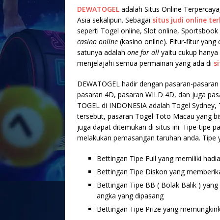
DEWATOGEL
adalah Situs Online Terpercaya
Asia sekalipun. Sebagai
situs judi online te
seperti Togel online, Slot online, Sportsboo
casino online
(kasino online). Fitur-fitur yan
satunya adalah
one for all
yaitu cukup hanya 
menjelajahi semua permainan yang ada di
s
DEWATOGEL hadir dengan pasaran-pasaran y
pasaran 4D, pasaran WILD 4D, dan juga pasa
TOGEL di INDONESIA adalah Togel Sydney, To
tersebut, pasaran Togel Toto Macau yang bis
juga dapat ditemukan di situs ini. Tipe-tipe 
melakukan pemasangan taruhan anda. Tipe ya
Bettingan Tipe Full yang memiliki hadi
Bettingan Tipe Diskon yang memberik
Bettingan Tipe BB ( Bolak Balik ) yang
angka yang dipasang
Bettingan Tipe Prize yang memungki