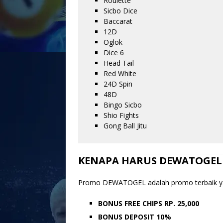
Roulette
Sicbo Dice
Baccarat
12D
Oglok
Dice 6
Head Tail
Red White
24D Spin
48D
Bingo Sicbo
Shio Fights
Gong Ball Jitu
KENAPA HARUS DEWATOGEL
Promo DEWATOGEL adalah promo terbaik yang
BONUS FREE CHIPS RP. 25,000
BONUS DEPOSIT 10%