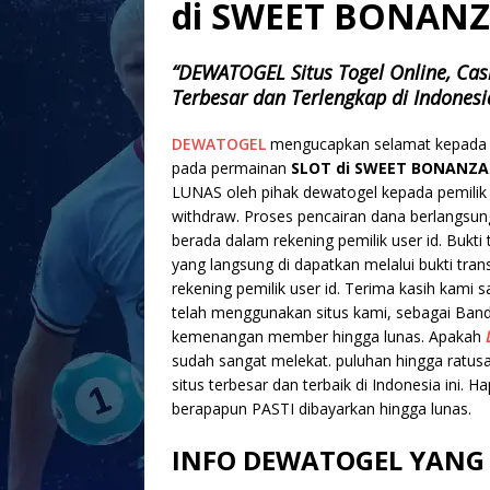
di SWEET BONANZA
“DEWATOGEL Situs Togel Online, Casi
Terbesar dan Terlengkap di Indonesi
DEWATOGEL
mengucapkan selamat kepada u
pada permainan
SLOT di SWEET BONANZA
LUNAS oleh pihak dewatogel kepada pemilik u
withdraw. Proses pencairan dana berlangsu
berada dalam rekening pemilik user id. Bukti 
yang langsung di dapatkan melalui bukti tra
rekening pemilik user id. Terima kasih ka
telah menggunakan situs kami, sebagai Ba
kemenangan member hingga lunas. Apakah
sudah sangat melekat. puluhan hingga rat
situs terbesar dan terbaik di Indonesia ini
berapapun PASTI dibayarkan hingga lunas.
INFO DEWATOGEL YANG 