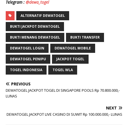
Telegram :
@dewa_togel
ALTERNATIF DEWATOGEL
BUKTI JACKPOT DEWATOGEL
BUKTI MENANG DEWATOGEL
BUKTI TRANSFER
DEWATOGEL LOGIN
DEWATOGEL MOBILE
DEWATOGEL PENIPU
JACKPOT TOGEL
TOGEL INDONESIA
TOGEL WLA
PREVIOUS
DEWATOGEL JACKPOT TOGEL DI SINGAPORE POOLS Rp 70.800.000,-
LUNAS
NEXT
DEWATOGEL JACKPOT LIVE CASINO DI SUWIT Rp 100.000.000,- LUNAS