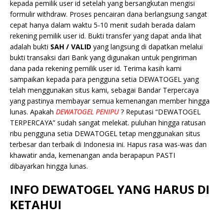
kepada pemilik user id setelah yang bersangkutan mengisi
formulir withdraw. Proses pencairan dana berlangsung sangat
cepat hanya dalam waktu 5-10 menit sudah berada dalam
rekening pemilik user id. Bukti transfer yang dapat anda lihat
adalah bukti
SAH / VALID
yang langsung di dapatkan melalui
bukti transaksi dari Bank yang digunakan untuk pengiriman
dana pada rekening pemilik user id. Terima kasih kami
sampaikan kepada para pengguna setia DEWATOGEL yang
telah menggunakan situs kami, sebagai Bandar Terpercaya
yang pastinya membayar semua kemenangan member hingga
lunas. Apakah
DEWATOGEL PENIPU
? Reputasi “DEWATOGEL
TERPERCAYA” sudah sangat melekat. puluhan hingga ratusan
ribu pengguna setia DEWATOGEL tetap menggunakan situs
terbesar dan terbaik di Indonesia ini. Hapus rasa was-was dan
khawatir anda, kemenangan anda berapapun PASTI
dibayarkan hingga lunas.
INFO DEWATOGEL YANG HARUS DI
KETAHUI