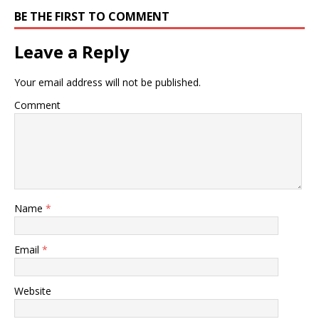
BE THE FIRST TO COMMENT
Leave a Reply
Your email address will not be published.
Comment
Name
*
Email
*
Website