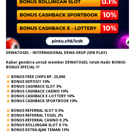
DEWATOGEL - INTERNASIONAL DEWA GRUP (IDN PLAY)
Kabar gembira untuk member DEWATOGEL telah Hadir
BONUS-
BONUS SPECIAL
!!!
BONUS FREE CHIPS RP. 25,000
BONUS DEPOSIT 10%
BONUS CASHBACK SLOT 3%
BONUS CASHBACK CASINO 10%
BONUS CASHBACK E-LOTTERY 10%
BONUS CASHBACK SPORTBOOK 10%
BONUS REFERRAL SLOT 0.5%
BONUS REFERRAL TOGEL 2%
BONUS REFERRAL CASINO 0.2%
BONUS ROLLINGAN SLOT 0.1%
BONUS EXTRA AJAK TEMAN 15%