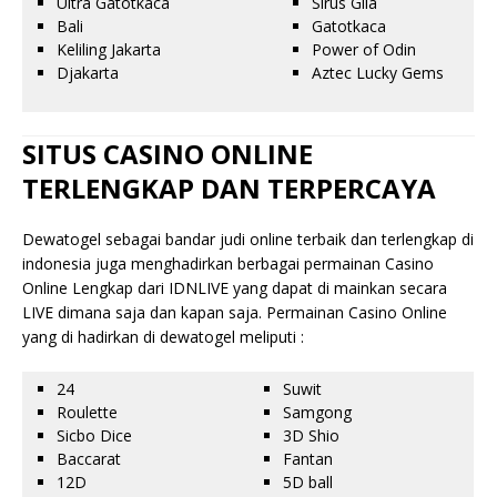
Ultra Gatotkaca
Sirus Gila
Bali
Gatotkaca
Keliling Jakarta
Power of Odin
Djakarta
Aztec Lucky Gems
SITUS CASINO ONLINE
TERLENGKAP DAN TERPERCAYA
Dewatogel sebagai bandar judi online terbaik dan terlengkap di
indonesia juga menghadirkan berbagai permainan Casino
Online Lengkap dari IDNLIVE yang dapat di mainkan secara
LIVE dimana saja dan kapan saja. Permainan Casino Online
yang di hadirkan di dewatogel meliputi :
24
Suwit
Roulette
Samgong
Sicbo Dice
3D Shio
Baccarat
Fantan
12D
5D ball