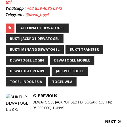
tml
Whatsapp
:
+62 8
59-4085-0842
Telegram :
@dewa_togel
ALTERNATIF DEWATOGEL
BUKTI JACKPOT DEWATOGEL
BUKTI MENANG DEWATOGEL
BUKTI TRANSFER
DEWATOGEL LOGIN
DEWATOGEL MOBILE
DEWATOGEL PENIPU
JACKPOT TOGEL
TOGEL INDONESIA
TOGEL WLA
PREVIOUS
DEWATOGEL JACKPOT SLOT DI SUGAR RUSH Rp
95.000.000,- LUNAS
NEXT