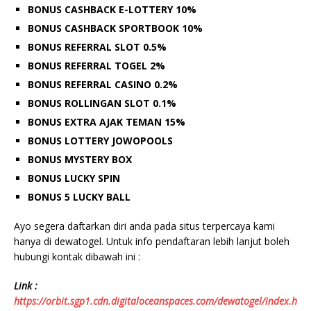
BONUS CASHBACK E-LOTTERY 10%
BONUS CASHBACK SPORTBOOK 10%
BONUS REFERRAL SLOT 0.5%
BONUS REFERRAL TOGEL 2%
BONUS REFERRAL CASINO 0.2%
BONUS ROLLINGAN SLOT 0.1%
BONUS EXTRA AJAK TEMAN 15%
BONUS LOTTERY JOWOPOOLS
BONUS MYSTERY BOX
BONUS LUCKY SPIN
BONUS 5 LUCKY BALL
Ayo segera daftarkan diri anda pada situs terpercaya kami
hanya di dewatogel. Untuk info pendaftaran lebih lanjut boleh
hubungi kontak dibawah ini :
Link :
https://orbit.sgp1.cdn.digitaloceanspaces.com/dewatogel/index.h