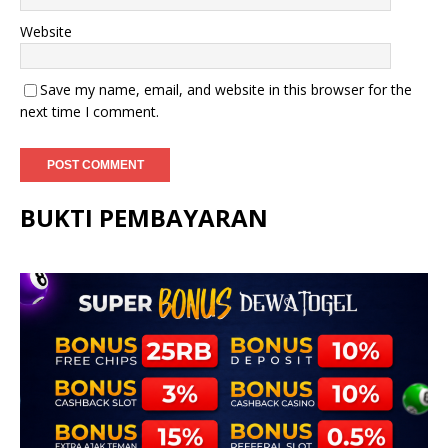
Website
Save my name, email, and website in this browser for the
next time I comment.
BUKTI PEMBAYARAN