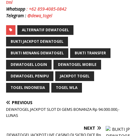
tml
Whatsapp
:
+62 8
59-4085-0842
Telegram :
@dewa_togel
ALTERNATIF DEWATOGEL
BUKTI JACKPOT DEWATOGEL
BUKTI MENANG DEWATOGEL
BUKTI TRANSFER
DEWATOGEL LOGIN
DEWATOGEL MOBILE
DEWATOGEL PENIPU
JACKPOT TOGEL
TOGEL INDONESIA
TOGEL WLA
PREVIOUS
DEWATOGEL JACKPOT SLOT DI GEMS BONANZA Rp 94.000.000,-
LUNAS
NEXT
DEWATOGEL JACKPOT LIVE CASINO DI SICBO DICE Rp