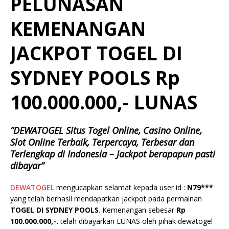
PELUNASAN
KEMENANGAN
JACKPOT TOGEL DI
SYDNEY POOLS Rp
100.000.000,- LUNAS
“DEWATOGEL Situs Togel Online, Casino Online,
Slot Online Terbaik, Terpercaya, Terbesar dan
Terlengkap di Indonesia – Jackpot berapapun pasti
dibayar”
DEWATOGEL
mengucapkan selamat kepada user id :
N79***
yang telah berhasil mendapatkan jackpot pada permainan
TOGEL DI SYDNEY POOLS
.
Kemenangan sebesar
Rp
100.000.000
,-.
telah dibayarkan LUNAS oleh pihak dewatogel