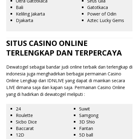
Ultra Gatotkaca
Sirus Gila
Bali
Gatotkaca
Keliling Jakarta
Power of Odin
Djakarta
Aztec Lucky Gems
SITUS CASINO ONLINE
TERLENGKAP DAN TERPERCAYA
Dewatogel sebagai bandar judi online terbaik dan terlengkap di
indonesia juga menghadirkan berbagai permainan Casino
Online Lengkap dari IDNLIVE yang dapat di mainkan secara
LIVE dimana saja dan kapan saja. Permainan Casino Online
yang di hadirkan di dewatogel meliputi :
24
Suwit
Roulette
Samgong
Sicbo Dice
3D Shio
Baccarat
Fantan
12D
5D ball