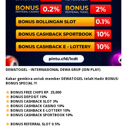
DEWATOGEL - INTERNASIONAL DEWA GRUP (IDN PLAY)
Kabar gembira untuk member DEWATOGEL telah Hadir
BONUS-
BONUS SPECIAL
!!!
BONUS FREE CHIPS RP. 25,000
BONUS DEPOSIT 10%
BONUS CASHBACK SLOT 3%
BONUS CASHBACK CASINO 10%
BONUS CASHBACK E-LOTTERY 10%
BONUS CASHBACK SPORTBOOK 10%
BONUS REFERRAL SLOT 0.5%