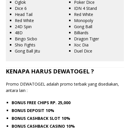
Oglok
Poker Dice
Dice 6
IDN 4 Stand
Head Tail
Red White
Red White
Monopoly
24D Spin
Gong Ball
48D
Billiards
Bingo Sicbo
Dragon Tiger
Shio Fights
Xoc Dia
Gong Ball Jitu
Duel Dice
KENAPA HARUS DEWATOGEL ?
Promo DEWATOGEL adalah promo terbaik yang disediakan,
antara lain :
BONUS FREE CHIPS RP. 25,000
BONUS DEPOSIT 10%
BONUS CASHBACK SLOT 10%
BONUS CASHBACK CASINO 10%