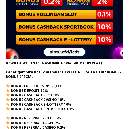
DEWATOGEL - INTERNASIONAL DEWA GRUP (IDN PLAY)
Kabar gembira untuk member DEWATOGEL telah Hadir
BONUS-
BONUS SPECIAL
!!!
BONUS FREE CHIPS RP. 25,000
BONUS DEPOSIT 10%
BONUS CASHBACK SLOT 3%
BONUS CASHBACK CASINO 10%
BONUS CASHBACK E-LOTTERY 10%
BONUS CASHBACK SPORTBOOK 10%
BONUS REFERRAL SLOT 0.5%
BONUS REFERRAL TOGEL 2%
BONUS REFERRAL CASINO 0.2%