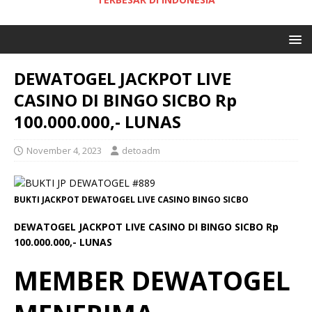
DEWATOGEL JACKPOT LIVE
CASINO DI BINGO SICBO Rp
100.000.000,- LUNAS
November 4, 2023
detoadm
BUKTI JACKPOT DEWATOGEL LIVE CASINO BINGO SICBO
DEWATOGEL JACKPOT LIVE CASINO DI BINGO SICBO Rp
100.000.000,- LUNAS
MEMBER DEWATOGEL