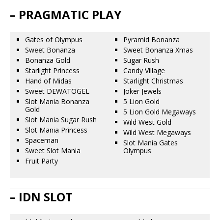
– PRAGMATIC PLAY
Gates of Olympus
Pyramid Bonanza
Sweet Bonanza
Sweet Bonanza Xmas
Bonanza Gold
Sugar Rush
Starlight Princess
Candy Village
Hand of Midas
Starlight Christmas
Sweet DEWATOGEL
Joker Jewels
Slot Mania Bonanza
5 Lion Gold
Gold
5 Lion Gold Megaways
Slot Mania Sugar Rush
Wild West Gold
Slot Mania Princess
Wild West Megaways
Spaceman
Slot Mania Gates
Sweet Slot Mania
Olympus
Fruit Party
– IDN SLOT