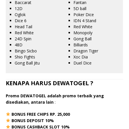
Baccarat
Fantan
12D
5D ball
Oglok
Poker Dice
Dice 6
IDN 4 Stand
Head Tail
Red White
Red White
Monopoly
24D Spin
Gong Ball
48D
Billiards
Bingo Sicbo
Dragon Tiger
Shio Fights
Xoc Dia
Gong Ball Jitu
Duel Dice
KENAPA HARUS DEWATOGEL ?
Promo DEWATOGEL adalah promo terbaik yang
disediakan, antara lain
:
BONUS FREE CHIPS RP. 25,000
BONUS DEPOSIT 10%
BONUS CASHBACK SLOT 10%