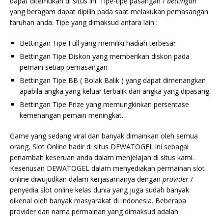
dapat ditemukan di situs ini. Tipe-tipe pasangan /
bettingan
yang beragam dapat dipilih pada saat melakukan pemasangan
taruhan anda. Tipe yang dimaksud antara lain :
Bettingan Tipe Full yang memiliki hadiah terbesar
Bettingan Tipe Diskon yang memberikan diskon pada
pemain setiap pemasangan
Bettingan Tipe BB ( Bolak Balik ) yang dapat dimenangkan
apabila angka yang keluar terbalik dari angka yang dipasang
Bettingan Tipe Prize yang memungkinkan persentase
kemenangan pemain meningkat.
Game yang sedang viral dan banyak dimainkan oleh semua
orang, Slot Online hadir di situs DEWATOGEL ini sebagai
penambah keseruan anda dalam menjelajah di situs kami.
Keseriusan DEWATOGEL dalam menyediakan permainan slot
online diwujudkan dalam kerjasamanya dengan
provider
/
penyedia slot online kelas dunia yang juga sudah banyak
dikenal oleh banyak masyarakat di Indonesia. Beberapa
provider dan nama permainan yang dimaksud adalah :