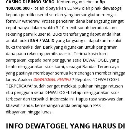
CASINO DI BINGO SICBO
.
Kemenangan sebesar
Rp
100.000.000
,-.
telah dibayarkan LUNAS oleh pihak dewatogel
kepada pemilik user id setelah yang bersangkutan mengisi
formulir withdraw. Proses pencairan dana berlangsung sangat
cepat hanya dalam waktu 5-10 menit sudah berada dalam
rekening pemilik user id. Bukti transfer yang dapat anda lihat
adalah bukti
SAH / VALID
yang langsung di dapatkan melalui
bukti transaksi dari Bank yang digunakan untuk pengiriman
dana pada rekening pemilik user id. Terima kasih kami
sampaikan kepada para pengguna setia DEWATOGEL yang
telah menggunakan situs kami, sebagai Bandar Terpercaya
yang pastinya membayar semua kemenangan member hingga
lunas. Apakah
DEWATOGEL PENIPU
? Reputasi “DEWATOGEL
TERPERCAYA” sudah sangat melekat. puluhan hingga ratusan
ribu pengguna setia DEWATOGEL tetap menggunakan situs
terbesar dan terbaik di Indonesia ini. Hapus rasa was-was dan
khawatir anda, kemenangan anda berapapun PASTI
dibayarkan hingga lunas.
INFO DEWATOGEL YANG HARUS DI