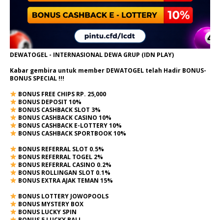
DEWATOGEL - INTERNASIONAL DEWA GRUP (IDN PLAY)
Kabar gembira untuk member DEWATOGEL telah Hadir
BONUS-
BONUS SPECIAL
!!!
BONUS FREE CHIPS RP. 25,000
BONUS DEPOSIT 10%
BONUS CASHBACK SLOT 3%
BONUS CASHBACK CASINO 10%
BONUS CASHBACK E-LOTTERY 10%
BONUS CASHBACK SPORTBOOK 10%
BONUS REFERRAL SLOT 0.5%
BONUS REFERRAL TOGEL 2%
BONUS REFERRAL CASINO 0.2%
BONUS ROLLINGAN SLOT 0.1%
BONUS EXTRA AJAK TEMAN 15%
BONUS LOTTERY JOWOPOOLS
BONUS MYSTERY BOX
BONUS LUCKY SPIN
BONUS 5 LUCKY BALL