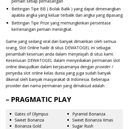
pemain setiap pemasangan
Bettingan Tipe BB ( Bolak Balik ) yang dapat dimenangkan
apabila angka yang keluar terbalik dari angka yang dipasang
Bettingan Tipe Prize yang memungkinkan persentase
kemenangan pemain meningkat.
Game yang sedang viral dan banyak dimainkan oleh semua
orang, Slot Online hadir di situs DEWATOGEL ini sebagai
penambah keseruan anda dalam menjelajah di situs kami.
Keseriusan DEWATOGEL dalam menyediakan permainan slot
online diwujudkan dalam kerjasamanya dengan
provider
/
penyedia slot online kelas dunia yang juga sudah banyak
dikenal oleh banyak masyarakat di Indonesia. Beberapa
provider dan nama permainan yang dimaksud adalah :
– PRAGMATIC PLAY
Gates of Olympus
Pyramid Bonanza
Sweet Bonanza
Sweet Bonanza Xmas
Bonanza Gold
Sugar Rush