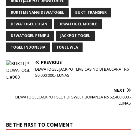
BUKTI JACKPOT DEWATOGEL
BUKTI MENANG DEWATOGEL
BUKTI TRANSFER
DEWATOGEL LOGIN
DEWATOGEL MOBILE
DEWATOGEL PENIPU
JACKPOT TOGEL
TOGEL INDONESIA
TOGEL WLA
PREVIOUS
DEWATOGEL JACKPOT LIVE CASINO DI BACCARAT Rp
50.000.000,- LUNAS
NEXT
DEWATOGEL JACKPOT SLOT DI SWEET BONANZA Rp 52.400.000,-
LUNAS
BE THE FIRST TO COMMENT