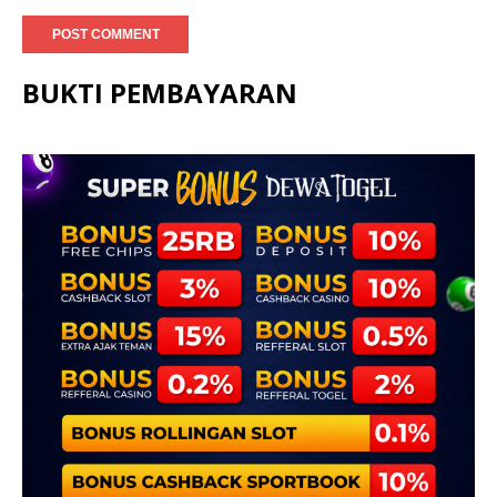
BUKTI PEMBAYARAN