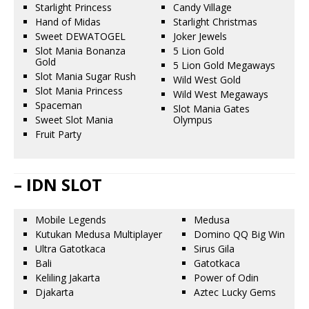
Starlight Princess
Candy Village
Hand of Midas
Starlight Christmas
Sweet DEWATOGEL
Joker Jewels
Slot Mania Bonanza
5 Lion Gold
Gold
5 Lion Gold Megaways
Slot Mania Sugar Rush
Wild West Gold
Slot Mania Princess
Wild West Megaways
Spaceman
Slot Mania Gates
Sweet Slot Mania
Olympus
Fruit Party
– IDN SLOT
Mobile Legends
Medusa
Kutukan Medusa Multiplayer
Domino QQ Big Win
Ultra Gatotkaca
Sirus Gila
Bali
Gatotkaca
Keliling Jakarta
Power of Odin
Djakarta
Aztec Lucky Gems