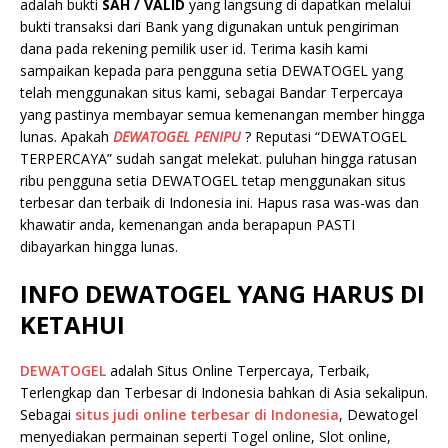
adalah bukti
SAH / VALID
yang langsung di dapatkan melalui
bukti transaksi dari Bank yang digunakan untuk pengiriman
dana pada rekening pemilik user id. Terima kasih kami
sampaikan kepada para pengguna setia DEWATOGEL yang
telah menggunakan situs kami, sebagai Bandar Terpercaya
yang pastinya membayar semua kemenangan member hingga
lunas. Apakah
DEWATOGEL PENIPU
? Reputasi “DEWATOGEL
TERPERCAYA” sudah sangat melekat. puluhan hingga ratusan
ribu pengguna setia DEWATOGEL tetap menggunakan situs
terbesar dan terbaik di Indonesia ini. Hapus rasa was-was dan
khawatir anda, kemenangan anda berapapun PASTI
dibayarkan hingga lunas.
INFO DEWATOGEL YANG HARUS DI
KETAHUI
DEWATOGEL
adalah Situs Online Terpercaya, Terbaik,
Terlengkap dan Terbesar di Indonesia bahkan di Asia sekalipun.
Sebagai
situs judi online terbesar di Indonesia
, Dewatogel
menyediakan permainan seperti Togel online, Slot online,