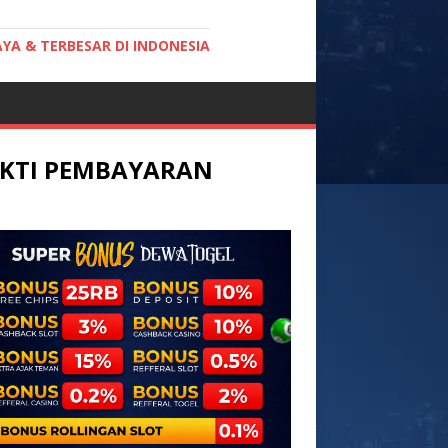
YA & TERBESAR DI INDONESIA
KTI PEMBAYARAN