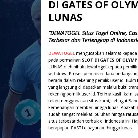
DI GATES OF OLYMP
LUNAS
“DEWATOGEL Situs Togel Online, Casi
Terbesar dan Terlengkap di Indonesi
DEWATOGEL
mengucapkan selamat kepada u
pada permainan
SLOT DI GATES OF OLYMP
LUNAS oleh pihak dewatogel kepada pemilik u
withdraw. Proses pencairan dana berlangsu
berada dalam rekening pemilik user id. Bukti 
yang langsung di dapatkan melalui bukti tra
rekening pemilik user id. Terima kasih ka
telah menggunakan situs kami, sebagai Ba
kemenangan member hingga lunas. Apakah
sudah sangat melekat. puluhan hingga rat
situs terbesar dan terbaik di Indonesia ini
berapapun PASTI dibayarkan hingga lunas.