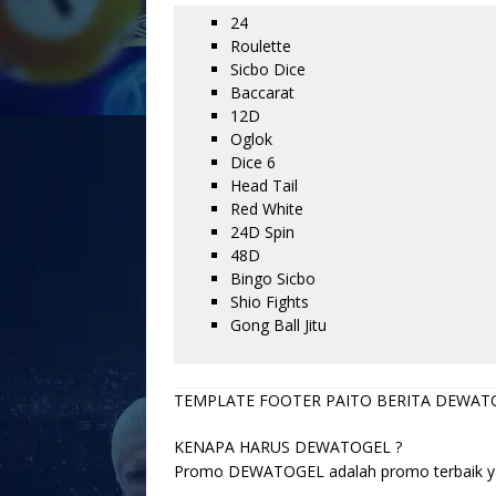
24
Roulette
Sicbo Dice
Baccarat
12D
Oglok
Dice 6
Head Tail
Red White
24D Spin
48D
Bingo Sicbo
Shio Fights
Gong Ball Jitu
TEMPLATE FOOTER PAITO BERITA DEWAT
KENAPA HARUS DEWATOGEL ?
Promo DEWATOGEL adalah promo terbaik yang