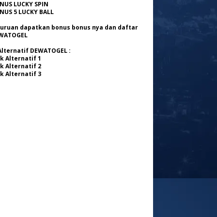
NUS LUCKY SPIN
NUS 5 LUCKY BALL
uruan dapatkan bonus bonus nya dan daftar
EWATOGEL
Alternatif
DEWATOGEL
:
k Alternatif 1
k Alternatif 2
k Alternatif 3