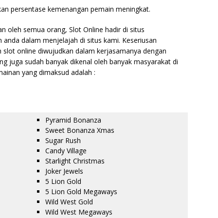
nkan persentase kemenangan pemain meningkat.
 oleh semua orang, Slot Online hadir di situs
nda dalam menjelajah di situs kami. Keseriusan
lot online diwujudkan dalam kerjasamanya dengan
yang juga sudah banyak dikenal oleh banyak masyarakat di
mainan yang dimaksud adalah :
Pyramid Bonanza
Sweet Bonanza Xmas
Sugar Rush
Candy Village
Starlight Christmas
Joker Jewels
5 Lion Gold
5 Lion Gold Megaways
Wild West Gold
Wild West Megaways