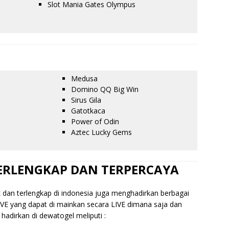
Slot Mania Gates Olympus
Medusa
Domino QQ Big Win
Sirus Gila
Gatotkaca
Power of Odin
Aztec Lucky Gems
TERLENGKAP DAN TERPERCAYA
k dan terlengkap di indonesia juga menghadirkan berbagai
VE yang dapat di mainkan secara LIVE dimana saja dan
hadirkan di dewatogel meliputi :