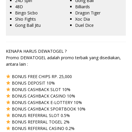
24D Spin
Gong Ball
48D
Billiards
Bingo Sicbo
Dragon Tiger
Shio Fights
Xoc Dia
Gong Ball Jitu
Duel Dice
KENAPA HARUS DEWATOGEL ?
Promo DEWATOGEL adalah promo terbaik yang disediakan,
antara lain :
BONUS FREE CHIPS RP. 25,000
BONUS DEPOSIT 10%
BONUS CASHBACK SLOT 10%
BONUS CASHBACK CASINO 10%
BONUS CASHBACK E-LOTTERY 10%
BONUS CASHBACK SPORTBOOK 10%
BONUS REFERRAL SLOT 0.5%
BONUS REFERRAL TOGEL 2%
BONUS REFERRAL CASINO 0.2%