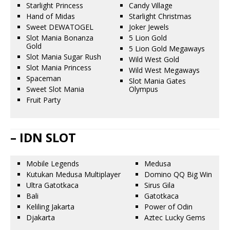
Starlight Princess
Candy Village
Hand of Midas
Starlight Christmas
Sweet DEWATOGEL
Joker Jewels
Slot Mania Bonanza
5 Lion Gold
Gold
5 Lion Gold Megaways
Slot Mania Sugar Rush
Wild West Gold
Slot Mania Princess
Wild West Megaways
Spaceman
Slot Mania Gates
Sweet Slot Mania
Olympus
Fruit Party
– IDN SLOT
Mobile Legends
Medusa
Kutukan Medusa Multiplayer
Domino QQ Big Win
Ultra Gatotkaca
Sirus Gila
Bali
Gatotkaca
Keliling Jakarta
Power of Odin
Djakarta
Aztec Lucky Gems