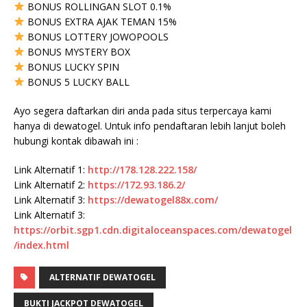
BONUS ROLLINGAN SLOT 0.1%
BONUS EXTRA AJAK TEMAN 15%
BONUS LOTTERY JOWOPOOLS
BONUS MYSTERY BOX
BONUS LUCKY SPIN
BONUS 5 LUCKY BALL
Ayo segera daftarkan diri anda pada situs terpercaya kami
hanya di dewatogel. Untuk info pendaftaran lebih lanjut boleh
hubungi kontak dibawah ini :
Link Alternatif 1:
http://178.128.222.158/
Link Alternatif 2:
https://172.93.186.2/
Link Alternatif 3:
https://dewatogel88x.com/
Link Alternatif 3:
https://orbit.sgp1.cdn.digitaloceanspaces.com/dewatogel
/index.html
ALTERNATIF DEWATOGEL
BUKTI JACKPOT DEWATOGEL