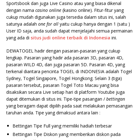
Sportsbook dan juga Live Casino atau yang biasa dikenal
dengan nama
casino online
(kasino online). Fitur-fitur yang
cukup mudah digunakan juga tersedia dalam situs ini, salah
satunya adalah
one for all
yaitu cukup hanya dengan 1 (satu )
User ID saja, anda sudah dapat menjelajahi semua permainan
yang ada di
situs judi online terbaik di Indonesia
ini.
DEWATOGEL hadir dengan pasaran-pasaran yang cukup
lengkap. Pasaran yang hadir ada pasaran 3D, pasaran 4D,
pasaran WILD 4D, dan juga pasaran 5D. Pasaran 4D, yang
terkenal diantara pencinta TOGEL di INDONESIA adalah Togel
Sydney, Togel Singapore, Togel Hongkong. Selain 3 (tiga)
pasaran tersebut, pasaran Togel Toto Macau yang bisa
disaksikan secara Live setiap hari di platform Youtube juga
dapat ditemukan di situs ini. Tipe-tipe pasangan /
bettingan
yang beragam dapat dipilih pada saat melakukan pemasangan
taruhan anda. Tipe yang dimaksud antara lain :
Bettingan Tipe Full yang memiliki hadiah terbesar
Bettingan Tipe Diskon yang memberikan diskon pada