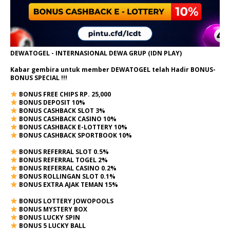
DEWATOGEL - INTERNASIONAL DEWA GRUP (IDN PLAY)
Kabar gembira untuk member DEWATOGEL telah Hadir
BONUS-
BONUS SPECIAL
!!!
BONUS FREE CHIPS RP. 25,000
BONUS DEPOSIT 10%
BONUS CASHBACK SLOT 3%
BONUS CASHBACK CASINO 10%
BONUS CASHBACK E-LOTTERY 10%
BONUS CASHBACK SPORTBOOK 10%
BONUS REFERRAL SLOT 0.5%
BONUS REFERRAL TOGEL 2%
BONUS REFERRAL CASINO 0.2%
BONUS ROLLINGAN SLOT 0.1%
BONUS EXTRA AJAK TEMAN 15%
BONUS LOTTERY JOWOPOOLS
BONUS MYSTERY BOX
BONUS LUCKY SPIN
BONUS 5 LUCKY BALL