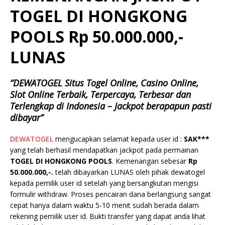
TOGEL DI HONGKONG
POOLS Rp 50.000.000,-
LUNAS
“DEWATOGEL Situs Togel Online, Casino Online,
Slot Online Terbaik, Terpercaya, Terbesar dan
Terlengkap di Indonesia – Jackpot berapapun pasti
dibayar”
DEWATOGEL
mengucapkan selamat kepada user id :
SAK***
yang telah berhasil mendapatkan jackpot pada permainan
TOGEL DI HONGKONG POOLS
. Kemenangan sebesar
Rp
50.000.000,-.
telah dibayarkan LUNAS oleh pihak dewatogel
kepada pemilik user id setelah yang bersangkutan mengisi
formulir withdraw. Proses pencairan dana berlangsung sangat
cepat hanya dalam waktu 5-10 menit sudah berada dalam
rekening pemilik user id. Bukti transfer yang dapat anda lihat