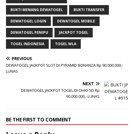
BUKTI MENANG DEWATOGEL
BUKTI TRANSFER
DEWATOGEL LOGIN
DEWATOGEL MOBILE
DEWATOGEL PENIPU
JACKPOT TOGEL
TOGEL INDONESIA
TOGEL WLA
PREVIOUS
DEWATOGEL JACKPOT SLOT DI PYRAMID BONANZA Rp 90.000.000,-
LUNAS
NEXT
DEWATOGEL JACKPOT TOGEL DI OHIO 5D Rp
90.000.000,- LUNAS
BE THE FIRST TO COMMENT