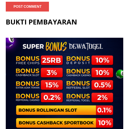
BUKTI PEMBAYARAN