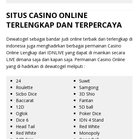
SITUS CASINO ONLINE
TERLENGKAP DAN TERPERCAYA
Dewatogel sebagai bandar judi online terbaik dan terlengkap di
indonesia juga menghadirkan berbagai permainan Casino
Online Lengkap dari IDNLIVE yang dapat di mainkan secara
LIVE dimana saja dan kapan saja. Permainan Casino Online
yang di hadirkan di dewatogel meliputi :
24
Suwit
Roulette
Samgong
Sicbo Dice
3D Shio
Baccarat
Fantan
12D
5D ball
Oglok
Poker Dice
Dice 6
IDN 4 Stand
Head Tail
Red White
Red White
Monopoly