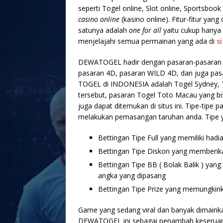
seperti Togel online, Slot online, Sportsboo
casino online
(kasino online). Fitur-fitur yan
satunya adalah
one for all
yaitu cukup hanya 
menjelajahi semua permainan yang ada di
s
DEWATOGEL hadir dengan pasaran-pasaran y
pasaran 4D, pasaran WILD 4D, dan juga pasa
TOGEL di INDONESIA adalah Togel Sydney, To
tersebut, pasaran Togel Toto Macau yang bis
juga dapat ditemukan di situs ini. Tipe-tipe 
melakukan pemasangan taruhan anda. Tipe ya
Bettingan Tipe Full yang memiliki hadi
Bettingan Tipe Diskon yang memberik
Bettingan Tipe BB ( Bolak Balik ) yang
angka yang dipasang
Bettingan Tipe Prize yang memungki
Game yang sedang viral dan banyak dimainkan
DEWATOGEL ini sebagai penambah keseruan a