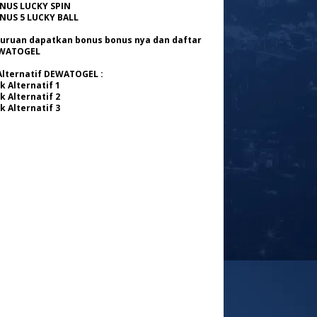
NUS LUCKY SPIN
NUS 5 LUCKY BALL
uruan dapatkan bonus bonus nya dan daftar
EWATOGEL
Alternatif
DEWATOGEL
:
k Alternatif 1
k Alternatif 2
k Alternatif 3