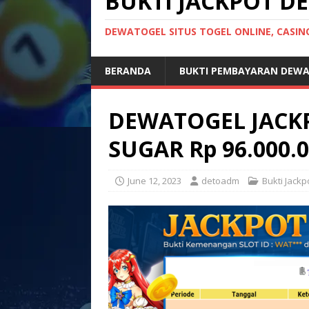
BUKTI JACKPOT D
DEWATOGEL SITUS TOGEL ONLINE, CASINO
BERANDA
BUKTI PEMBAYARAN DEW
DEWATOGEL JACKP
SUGAR Rp 96.000.
June 12, 2023
detoadm
Bukti Jack