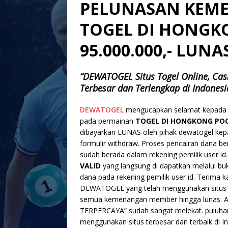
PELUNASAN KEM
TOGEL DI HONGK
95.000.000,- LUNA
“DEWATOGEL Situs Togel Online, Casi
Terbesar dan Terlengkap di Indonesi
DEWATOGEL
mengucapkan selamat kepada u
pada permainan
TOGEL DI HONGKONG PO
dibayarkan LUNAS oleh pihak dewatogel kepa
formulir withdraw. Proses pencairan dana b
sudah berada dalam rekening pemilik user id.
VALID
yang langsung di dapatkan melalui buk
dana pada rekening pemilik user id. Terima 
DEWATOGEL yang telah menggunakan situs k
semua kemenangan member hingga lunas. 
TERPERCAYA” sudah sangat melekat. puluha
menggunakan situs terbesar dan terbaik di I