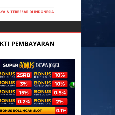
YA & TERBESAR DI INDONESIA
KTI PEMBAYARAN