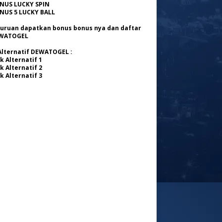
NUS LUCKY SPIN
NUS 5 LUCKY BALL
uruan dapatkan bonus bonus nya dan daftar
EWATOGEL
Alternatif
DEWATOGEL
:
k Alternatif 1
k Alternatif 2
k Alternatif 3